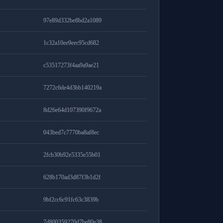
97e89d332be8bd2a1089
1c32a10ee9eec95cd682
c53517273f4aa9a9ae21
7272c6de4d3bb140219a
8d26e64d107390f9672a
043bed7c7770ba8af8ec
2fcb30b92e5335e55b01
628b170ad3d87f3b1d2f
9bf2cc6c91fc63c3839b
7d800359270d7be80e38