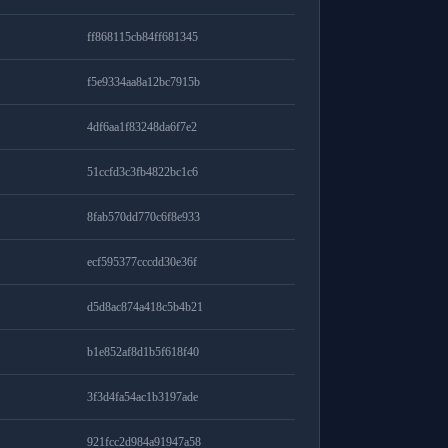
ff868115cb84ff681345
f5e9334aa8a12bc7915b
4df6aa1f83248da6f7e2
51ccfd3c3fb4822bc1c6
8fab570dd770c6f8e933
ecf595377cccdd30e36f
d5d8ac874a418c5b4b21
b1e852af8d1b5f618f40
3f3d4fa54ac1b3197ade
921fcc2d984a91947a58