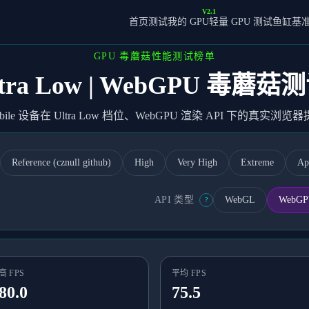
V2.1
首页
测试我的 GPU
轻量 GPU 测试
鱼缸基
GPU 毒蘑菇性能测试榜单
 Ultra Low | WebGPU 
e 设备在 Ultra Low 档位、WebGPU 渲染 API 下的真实浏
Reference (cznull github)
High
Very High
Extreme
Ap
API 类型
WebGL
WebG
?
高 FPS
平均 FPS
80.0
75.5