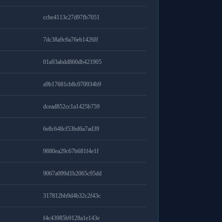
ccbe4113c27d97fb7051
7dc38a9c6a76eb1426ff
01a93abdd860db421905
a9b17681cb8c070934b9
dcead852cc1a1425b759
6e8c648cf53bd6a7ad39
9880ea29c67b681f4e1f
9067a099d1b2065c95dd
317812bb9d4b32c2f43c
f4c43985b9128a1e143e