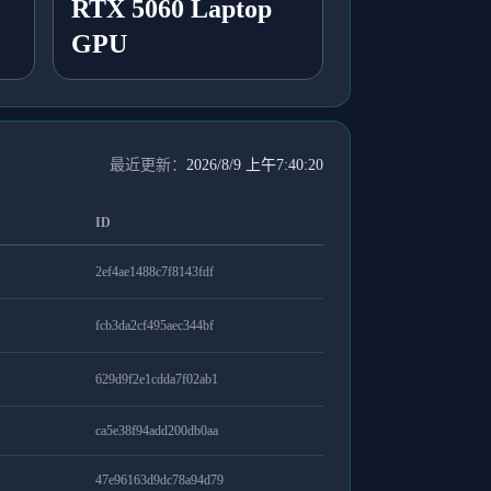
RTX 5060 Laptop
GPU
最近更新：
2026/8/9 上午7:40:20
ID
2ef4ae1488c7f8143fdf
fcb3da2cf495aec344bf
629d9f2e1cdda7f02ab1
ca5e38f94add200db0aa
47e96163d9dc78a94d79