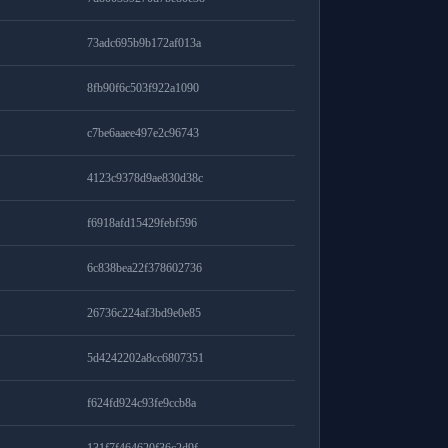
73adc695b9b172af013a
8fb90f6c503f922a1090
c7be6aaee497e2c96743
4123c9378d9ae830d38c
f6918afd15429febf596
6c838bea22f378602736
26736c224af3bd9e0e85
5d4242202a8cc6807351
f624fd924c93fe9ccb8a