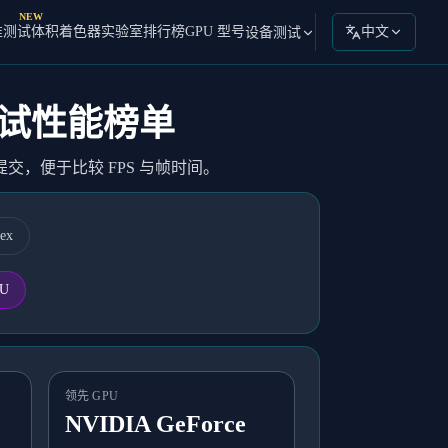
NEW
准测试
体积着色器实验室
排行榜
GPU 型号
中文
设备测试
毒蘑菇测试性能榜单
览器提交，便于比较 FPS 与帧时间。
ex
PU
领先 GPU
NVIDIA GeForce