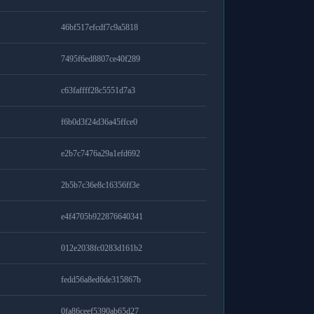
46bf517efcdf7c9a5818
7495f6ed8807ce40f289
c63faffff28c5551d7a3
f6b0d3f24d36a45ffce0
e2b7c7476a29a1efd692
2b5b7c36e8c16356ff3e
e4f4705b922876640341
012e2038fc0283d161b2
fedd56a8ed6de315867b
0fa86ceef5390ab65d27