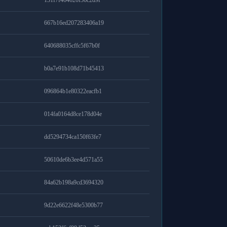
131f7f464620f36c2d9f
667b16ed207283406a19
640688035cffc5f67b0f
b0a7e91b108d71b45413
096864b1e80322eacfb1
014fa0164d8ce178d04e
dd5294734ca150f63fe7
50610de6b3ee4d571a55
84a62b198a9cd3694320
9d22e6622f48e5300b77