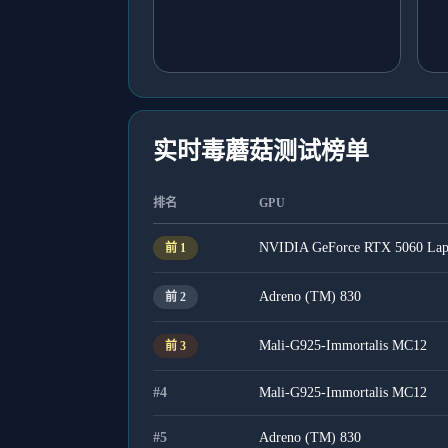
实时毒蘑菇测试榜单
排名
GPU
NVIDIA GeForce RTX 5060 La
前
1
Adreno (TM) 830
前
2
Mali-G925-Immortalis MC12
前
3
#
4
Mali-G925-Immortalis MC12
#
5
Adreno (TM) 830