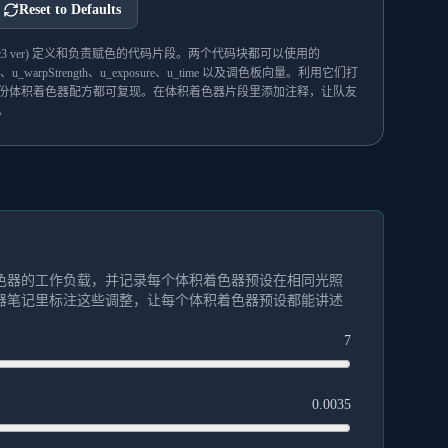
Reset to Defaults
al(vec3 ver) 定义和负责赋色的代码片段。两个代码块都可以使用的
Warp、u_warpStrength、u_exposure、u_time 以及调色板向量。利用它们打
份体积着色器配方都可复现。在体积着色器片段里添加注释，让队友
。
色器的工作负载，并记录每个体积着色器预设在相同光照
器笔记里标注这些调整，让每个体积着色器预设都能讲述
7
0.0035