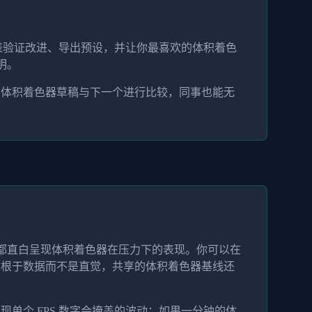
图表验证改进、导出预设，并让你最喜欢的体积着色
明。
个体积着色器草稿与下一个进行比较，同事也能无
。
项都直白呈现体积着色器在压力下的表现。你可以在
扎根于数据而不是直觉，共享的体积着色器基线还
单个 FPS 数字会掩盖的波动；如果一分钟的体