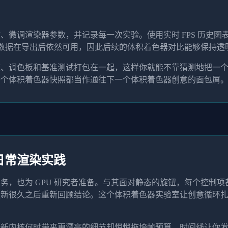
、微调渲染器参数，并记录每一次实验。使用实时 FPS 历史
色器数据在导出后依然可用，因此后续的体积着色器对比能够保持透
核、调色板和基准测试打包在一起，这样你就能不靠猜测地把一
一个体积着色器快照都当作通往下一个体积着色器创意的面包屑
日常渲染实践
务，也为 GPU 研究者准备。与其面对静态的旋钮，每个控制
更新很久之后重新回顾结论。这个体积着色器实验室让创意循环
新内核何时带来更漂亮的细节却悄悄拖垮帧预算。时间线让你发现