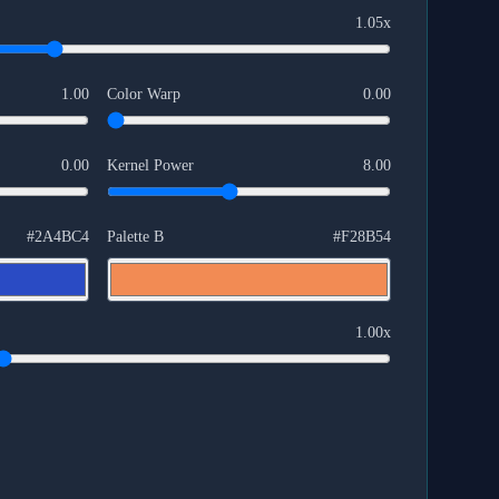
1.05
x
1.00
Color Warp
0.00
0.00
Kernel Power
8.00
#2A4BC4
Palette B
#F28B54
1.00
x