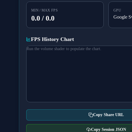
MIN / MAX FPS
GPU
0.0
/
0.0
Google S
FPS History Chart
Run the volume shader to populate the chart.
Copy Share URL
Copy Session JSON