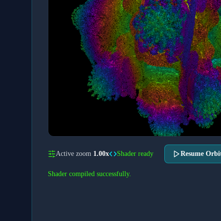
Active zoom
1.00
x
Shader ready
Resume Orbi
Shader compiled successfully.