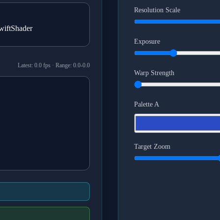
Resolution Scale
wiftShader
Exposure
Latest:
0.0
fps · Range:
0.0
-
0.0
Warp Strength
Palette A
Target Zoom