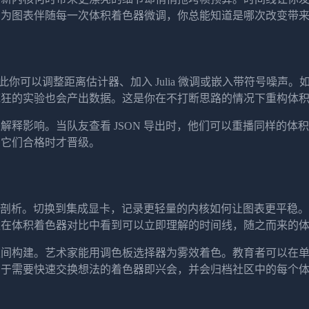
因为图表伴随每一次体积着色器微调，你总能知道是哪次改变带
此你可以调整距离估计器、加入 Julia 微调或嵌入带符号噪
疯狂的实验也会产出数据。这是你在不打断思路的情况下重构体
解释影响。当队友查看 JSON 导出时，他们可以重播同样的体
明它们合格时才晋级。
显做剖析。切换到集成显卡，记录更轻量的内核如何让图表更平稳
欢在体积着色器对比中看到可以立即理解的时间线，随之而来的
建。艺术家能用调色板选择器为雾效着色。教育者可以在单个标签页
用于需要快速交换想法的着色器即兴会，并会归档社区中的每个