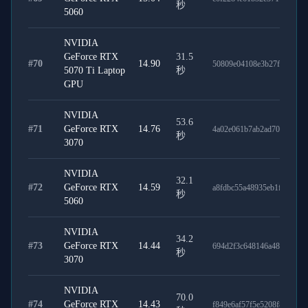
秒
5060
NVIDIA
GeForce RTX
31.5
#
70
14.90
50809e04108e3b27fab1
5070 Ti Laptop
秒
GPU
NVIDIA
53.6
#
71
GeForce RTX
14.76
4a02e061b7ab2ad70840
秒
3070
NVIDIA
32.1
#
72
GeForce RTX
14.59
a8fdbc55a48935eb1fb5
秒
5060
NVIDIA
34.2
#
73
GeForce RTX
14.44
694d2f3c648146a487c2
秒
3070
NVIDIA
70.0
#
74
GeForce RTX
14.43
f849e6af57f5e5208f8a