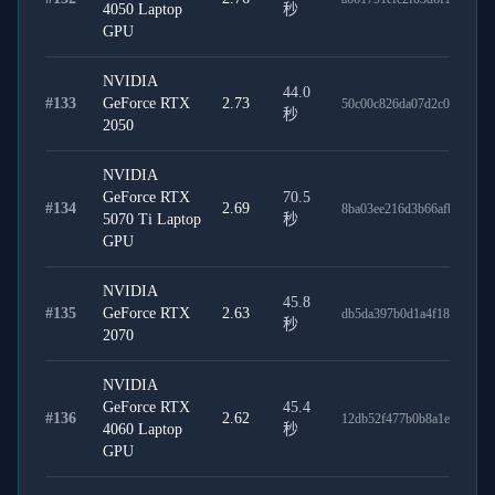
4050 Laptop
秒
GPU
NVIDIA
44.0
#
133
GeForce RTX
2.73
50c00c826da07d2c0324
秒
2050
NVIDIA
GeForce RTX
70.5
#
134
2.69
8ba03ee216d3b66afbc4
5070 Ti Laptop
秒
GPU
NVIDIA
45.8
#
135
GeForce RTX
2.63
db5da397b0d1a4f1899d
秒
2070
NVIDIA
GeForce RTX
45.4
#
136
2.62
12db52f477b0b8a1e226
4060 Laptop
秒
GPU