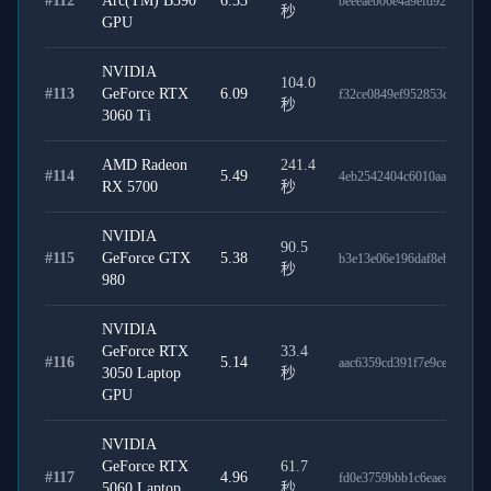
#
112
Arc(TM) B390
6.33
beeeaeb06e4a9efd9217
秒
GPU
NVIDIA
104.0
#
113
GeForce RTX
6.09
f32ce0849ef952853c78
秒
3060 Ti
AMD Radeon
241.4
#
114
5.49
4eb2542404c6010aa3ab
RX 5700
秒
NVIDIA
90.5
#
115
GeForce GTX
5.38
b3e13e06e196daf8eb86
秒
980
NVIDIA
GeForce RTX
33.4
#
116
5.14
aac6359cd391f7e9cea6
3050 Laptop
秒
GPU
NVIDIA
GeForce RTX
61.7
#
117
4.96
fd0e3759bbb1c6eaeac1
5060 Laptop
秒