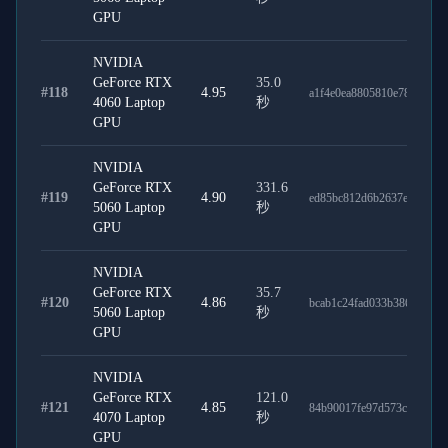
GPU
NVIDIA
GeForce RTX
35.0
#
118
4.95
a1f4e0ea8805810e78a6
4060 Laptop
秒
GPU
NVIDIA
GeForce RTX
331.6
#
119
4.90
ed85bc812d6b2637e5cb
5060 Laptop
秒
GPU
NVIDIA
GeForce RTX
35.7
#
120
4.86
bcab1c24fad033b38691
5060 Laptop
秒
GPU
NVIDIA
GeForce RTX
121.0
#
121
4.85
84b90017fe97d573c4da
4070 Laptop
秒
GPU