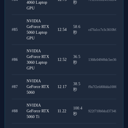
4060 Laptop
秒
GPU
NVIDIA
GeForce RTX
58.6
#
85
12.54
cd7fa1cc7e3c3610b908
5060 Laptop
秒
GPU
NVIDIA
GeForce RTX
36.5
#
86
12.52
1368c04949dc5ee360eb
3060 Laptop
秒
GPU
NVIDIA
38.5
#
87
GeForce RTX
12.17
f9a7f2efd68dda1006f7
秒
5060
NVIDIA
100.4
#
88
GeForce RTX
11.22
922f710b0dcd3734fa60
秒
5060 Ti