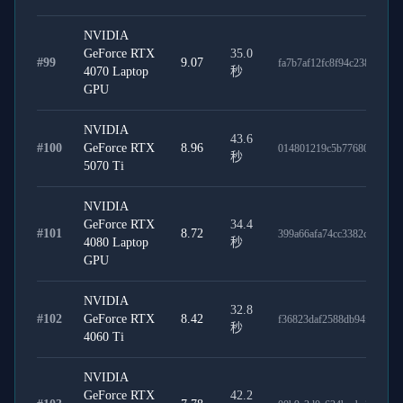
NVIDIA
GeForce RTX
35.0
#
99
9.07
fa7b7af12fc8f94c2388
4070 Laptop
秒
GPU
NVIDIA
43.6
#
100
GeForce RTX
8.96
014801219c5b776805df
秒
5070 Ti
NVIDIA
GeForce RTX
34.4
#
101
8.72
399a66afa74cc3382c2e
4080 Laptop
秒
GPU
NVIDIA
32.8
#
102
GeForce RTX
8.42
f36823daf2588db94fac
秒
4060 Ti
NVIDIA
GeForce RTX
42.2