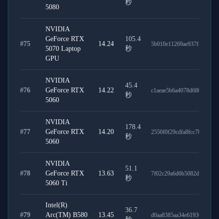
秒
5080
NVIDIA
GeForce RTX
105.4
#
75
14.24
5b010e11269ae937f221
5070 Laptop
秒
GPU
NVIDIA
45.4
#
76
GeForce RTX
14.22
c1aeae5b6a4078d680a7
秒
5060
NVIDIA
178.4
#
77
GeForce RTX
14.20
2550f0f29cdfa8fcc7b6
秒
5060
NVIDIA
51.1
#
78
GeForce RTX
13.63
7f02c29a6d6b5082dca4
秒
5060 Ti
Intel(R)
36.7
#
79
Arc(TM) B580
13.45
d0aa8385aa34e619303a