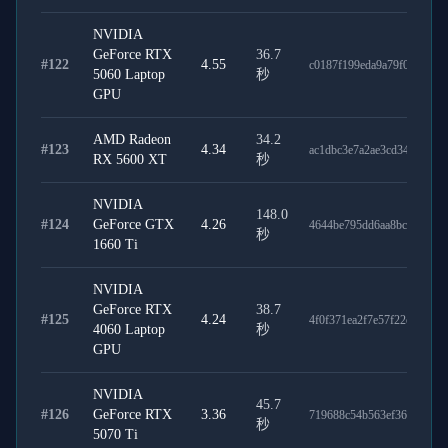
NVIDIA
GeForce RTX
36.7
#
122
4.55
c0187f199eda9a79f0c1
5060 Laptop
秒
GPU
AMD Radeon
34.2
#
123
4.34
ac1dbc3e7a2ae3cd34aa
RX 5600 XT
秒
NVIDIA
148.0
#
124
GeForce GTX
4.26
4644be795dd6aa8bc440
秒
1660 Ti
NVIDIA
GeForce RTX
38.7
#
125
4.24
4f0f371ea2f7e57f22ee
4060 Laptop
秒
GPU
NVIDIA
45.7
#
126
GeForce RTX
3.36
719688c54b563ef36020
秒
5070 Ti