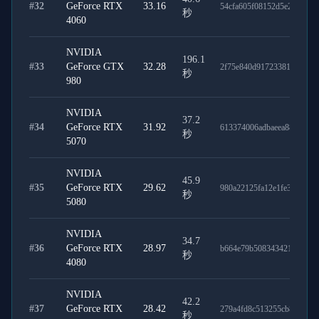
#
32
GeForce RTX
33.16
54cfa605f08152d5e269
秒
4060
NVIDIA
196.1
#
33
GeForce GTX
32.28
2f75e840d917233812a1
秒
980
NVIDIA
37.2
#
34
GeForce RTX
31.92
613374006adbaeea8854
秒
5070
NVIDIA
45.9
#
35
GeForce RTX
29.62
980a22125fa12e1fe361
秒
5080
NVIDIA
34.7
#
36
GeForce RTX
28.97
b664e79b508343421808
秒
4080
NVIDIA
42.2
#
37
GeForce RTX
28.42
279a4fd8c513255cb8cb
秒