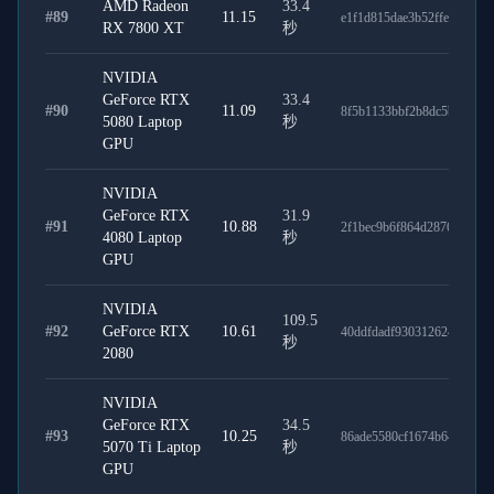
AMD Radeon
33.4
#
89
11.15
e1f1d815dae3b52ffe6d
RX 7800 XT
秒
NVIDIA
GeForce RTX
33.4
#
90
11.09
8f5b1133bbf2b8dc5b5d
5080 Laptop
秒
GPU
NVIDIA
GeForce RTX
31.9
#
91
10.88
2f1bec9b6f864d2876bd
4080 Laptop
秒
GPU
NVIDIA
109.5
#
92
GeForce RTX
10.61
40ddfdadf9303126244e
秒
2080
NVIDIA
GeForce RTX
34.5
#
93
10.25
86ade5580cf1674b643c
5070 Ti Laptop
秒
GPU