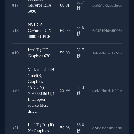
31.7
#
17
GeForce RTX
60.01
3c9e54b7525b5bedc246
秒
5090
NVIDIA
64.5
#
18
GeForce RTX
60.00
6e3134cbb0c88936c88e
秒
4080 SUPER
Intel(R) HD
52.7
#
19
59.99
1bb614b4b95f72a8a654
Graphics 630
秒
Vulkan 1.3.289
(Intel(R)
Graphics
(ADL-N)
31.3
#
20
59.99
d54722bd015f617ee712
(0x000046D1)),
秒
Intel open-
source Mesa
driver
Intel(R) Iris(R)
33.8
#
21
59.98
d24ed35d556d35761426
Xe Graphics
秒