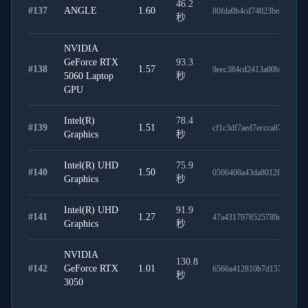
46.2
#
137
ANGLE
1.60
80fda0b4cd74023be3ae
秒
NVIDIA
GeForce RTX
93.3
#
138
1.57
9eec384cd2413a00bb9d
5060 Laptop
秒
GPU
Intel(R)
78.4
#
139
1.51
cf1c3df7aed7eccca874
Graphics
秒
Intel(R) UHD
75.9
#
140
1.50
0506408a43da8012fe90
Graphics
秒
Intel(R) UHD
91.9
#
141
1.27
47a4317978525789c2c0
Graphics
秒
NVIDIA
130.8
#
142
GeForce RTX
1.01
6566a412810b7d15742b
秒
3050