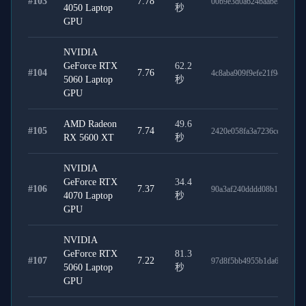
#
103
7.78
00b9e3d0a624baabe353
4050 Laptop
秒
GPU
NVIDIA
GeForce RTX
62.2
#
104
7.76
4c8aba909f9efe21f9ca
5060 Laptop
秒
GPU
AMD Radeon
49.6
#
105
7.74
2420e058fa3a7236cc8a
RX 5600 XT
秒
NVIDIA
GeForce RTX
34.4
#
106
7.37
90a3af240dddd08b1721
4070 Laptop
秒
GPU
NVIDIA
GeForce RTX
81.3
#
107
7.22
97d8f5bb4955b1da66f6
5060 Laptop
秒
GPU