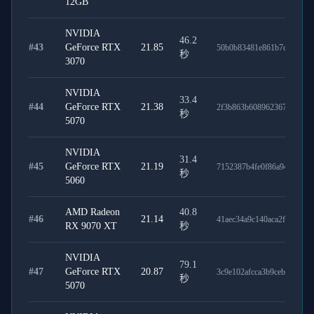
12GB
NVIDIA
46.2
#
43
GeForce RTX
21.85
50b0b83481e861b7cfaa
秒
3070
NVIDIA
33.4
#
44
GeForce RTX
21.38
2f3b863b6089623678eb
秒
5070
NVIDIA
31.4
#
45
GeForce RTX
21.19
7152387b4fe0f86a94ff
秒
5060
AMD Radeon
40.8
#
46
21.14
41aec34a9c140aca2f1d
RX 9070 XT
秒
NVIDIA
79.1
#
47
GeForce RTX
20.87
3c9e102afcca3b9cebcb
秒
5070