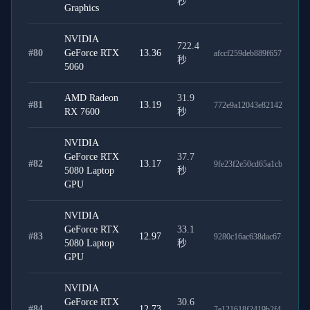
秒
Graphics
NVIDIA
722.4
#
80
GeForce RTX
13.36
afccf259deb889f657ef
秒
5060
AMD Radeon
31.9
#
81
13.19
772e9a12043e82142fc9
RX 7600
秒
NVIDIA
GeForce RTX
37.7
#
82
13.17
9fe23f2e50cd65a1cb00
5080 Laptop
秒
GPU
NVIDIA
GeForce RTX
33.1
#
83
12.97
9280c16ac638dac67f75
5080 Laptop
秒
GPU
NVIDIA
GeForce RTX
30.6
#
84
12.73
7e121618f2419b2f4a76