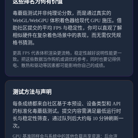
这些排名为何有价值
毒蘑菇测试并非纯理论分数，而是通过真实的
WebGL/WebGPU 体积着色器给现代 GPU 施压。借
助社区提交的平均 FPS 与稳定性，你可以直观了解
相似硬件在复杂着色场景中的表现，而无需仅凭规
格书猜测。
更高 FPS 代表体积渲染更流畅，稳定性越好说明性能更一
致。把这些数据当作购机或调优的参考，同时也要记得供
电、散热和驱动等因素都可能影响你自己的成绩。
测试方法与声明
每条成绩都来自社区基于本预设、设备类型和 API
的标准化毒蘑菇测试。提交内容需满足最低运行时
长与稳定性筛查，通过队列后大约每 10 分钟刷新一
次。
GPU 基准同样会与系统中的其他负载共享资源：后台渲