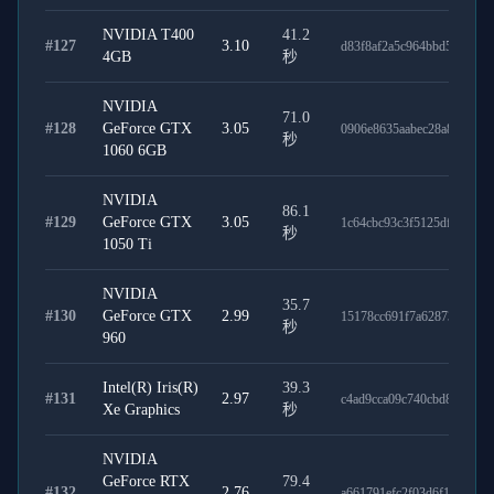
NVIDIA T400
41.2
#
127
3.10
d83f8af2a5c964bbd5c1
4GB
秒
NVIDIA
71.0
#
128
GeForce GTX
3.05
0906e8635aabec28a85e
秒
1060 6GB
NVIDIA
86.1
#
129
GeForce GTX
3.05
1c64cbc93c3f5125df55
秒
1050 Ti
NVIDIA
35.7
#
130
GeForce GTX
2.99
15178cc691f7a628735c
秒
960
Intel(R) Iris(R)
39.3
#
131
2.97
c4ad9cca09c740cbd8c2
Xe Graphics
秒
NVIDIA
GeForce RTX
79.4
#
132
2.76
a661791efc2f03d6f1ef