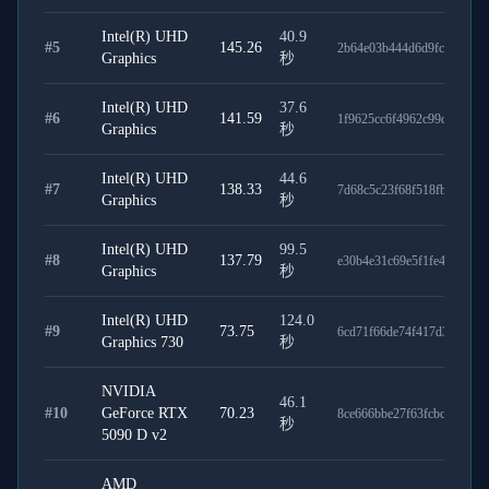
Intel(R) UHD
40.9
#
5
145.26
2b64e03b444d6d9fc97d
Graphics
秒
Intel(R) UHD
37.6
#
6
141.59
1f9625cc6f4962c99db4
Graphics
秒
Intel(R) UHD
44.6
#
7
138.33
7d68c5c23f68f518fb96
Graphics
秒
Intel(R) UHD
99.5
#
8
137.79
e30b4e31c69e5f1fe4cf
Graphics
秒
Intel(R) UHD
124.0
#
9
73.75
6cd71f66de74f417d398
Graphics 730
秒
NVIDIA
46.1
#
10
GeForce RTX
70.23
8ce666bbe27f63fcbc5b
秒
5090 D v2
AMD