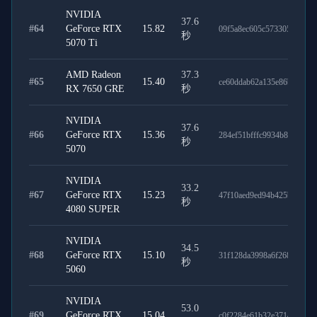
NVIDIA
37.6
#
64
GeForce RTX
15.82
09f5a8ec605c5733053c
秒
5070 Ti
AMD Radeon
37.3
#
65
15.40
ce60ddab62a135e86b33
RX 7650 GRE
秒
NVIDIA
37.6
#
66
GeForce RTX
15.36
284ef51bfffc9934b87b
秒
5070
NVIDIA
33.2
#
67
GeForce RTX
15.23
47f10aed9ed94b425b25
秒
4080 SUPER
NVIDIA
34.5
#
68
GeForce RTX
15.10
31f128da3998a6f268f7
秒
5060
NVIDIA
53.0
#
69
GeForce RTX
15.04
c0f2284e61b32e3714d5