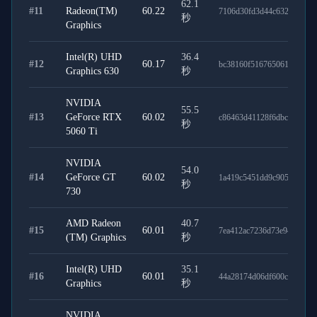
62.1
#
11
Radeon(TM)
60.22
7106d30fd3d44c6329e8
秒
Graphics
Intel(R) UHD
36.4
#
12
60.17
bc38160f516765061de9
Graphics 630
秒
NVIDIA
55.5
#
13
GeForce RTX
60.02
c86463d41128f6dbcc9e
秒
5060 Ti
NVIDIA
54.0
#
14
GeForce GT
60.02
1a419c5451dd9c9050fc
秒
730
AMD Radeon
40.7
#
15
60.01
7ea412ac7236d73e94ca
(TM) Graphics
秒
Intel(R) UHD
35.1
#
16
60.01
44a28174d06df600c534
Graphics
秒
NVIDIA