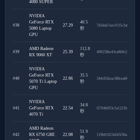
4080 SUPER
NVIDIA
GeForce RTX
40.5
#
38
27.29
7d5dda7eee3135c3a672
5080 Laptop
秒
GPU
AMD Radeon
112.8
#
39
25.39
499258be43ce8b9c25f3
RX 9060 XT
秒
NVIDIA
GeForce RTX
35.5
#
40
22.86
344c03dcac386cea0687
5070 Ti Laptop
秒
GPU
NVIDIA
34.8
#
41
GeForce RTX
22.54
f5764b053c5a1221b8ad
秒
4070 Ti
AMD Radeon
51.9
#
42
RX 6750 GRE
22.08
119b61923df45f30a486
秒