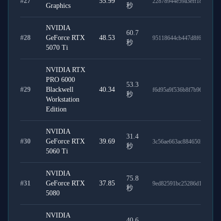
#
27
55.99
22878944e59a3eff185b
Graphics
秒
NVIDIA
60.7
#
28
GeForce RTX
48.53
95118644cb447d8f64a6
秒
5070 Ti
NVIDIA RTX
PRO 6000
53.3
#
29
Blackwell
40.34
f6d95a9f536b8f7b9697
秒
Workstation
Edition
NVIDIA
31.4
#
30
GeForce RTX
39.69
3c56ae663ac88465022e
秒
5060 Ti
NVIDIA
75.8
#
31
GeForce RTX
37.85
9ed82591bc25286d1ffe
秒
5080
NVIDIA
40.6