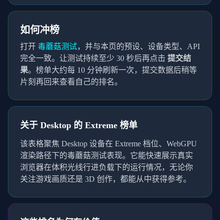
如何冲榜
打开
毒蘑菇测试
，并与本页的预设、设备类型、API
完全一致。让测试持续至少
30
秒后再点击
提交结
果
。榜单大约每 10 分钟刷新一次，提交数据后稍等
片刻再回来查看自己的排名。
关于
Desktop
的
Extreme
榜单
该表格聚焦
Desktop
设备在
Extreme
档位、
WebGPU
渲染路径下的毒蘑菇测试表现。它能快速展示真实
浏览器在体积光线行进负载下的运行情况，无论你
关注游戏画质还是 3D 创作，都能从中获得参考。