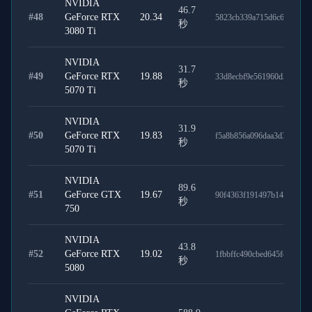
NVIDIA
46.7
#
48
GeForce RTX
20.34
5823cb339a715d6c6866
秒
3080 Ti
NVIDIA
31.7
#
49
GeForce RTX
19.88
33d8ecbf9e561960d303
秒
5070 Ti
NVIDIA
31.9
#
50
GeForce RTX
19.83
f5a8b856a096daa3d3ff
秒
5070 Ti
NVIDIA
89.6
#
51
GeForce GTX
19.67
90f4363f191497b14b71
秒
750
NVIDIA
43.8
#
52
GeForce RTX
19.02
1fbbffc490cbed645fe7
秒
5080
NVIDIA