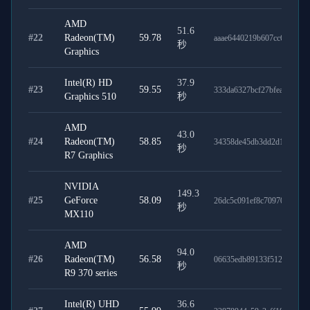
AMD
51.6
#
22
Radeon(TM)
59.78
aaae6440219b607cc6ba
秒
Graphics
Intel(R) HD
37.9
#
23
59.55
333da6327bcf27bfea98
Graphics 510
秒
AMD
43.0
#
24
Radeon(TM)
58.85
34358de45db3dd2d1b30
秒
R7 Graphics
NVIDIA
149.3
#
25
GeForce
58.09
26dc5c091ef8c7097079
秒
MX110
AMD
94.0
#
26
Radeon(TM)
56.58
06635edb89133f512d05
秒
R9 370 series
Intel(R) UHD
36.6