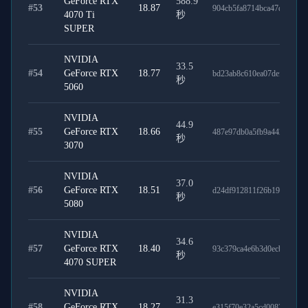
GeForce RTX
588.9
#
53
18.87
904cb5fa8714bca47ded
4070 Ti
秒
SUPER
NVIDIA
33.5
#
54
GeForce RTX
18.77
bd23ab8c610ea07def35
秒
5060
NVIDIA
44.9
#
55
GeForce RTX
18.66
487e97db0a5fb9a44257
秒
3070
NVIDIA
37.0
#
56
GeForce RTX
18.51
d24df912811f26b19064
秒
5080
NVIDIA
34.6
#
57
GeForce RTX
18.40
93c379ca4e6b3d0ecbe4
秒
4070 SUPER
NVIDIA
31.3
#
58
GeForce RTX
18.27
e315f70e32a5cd0082a1