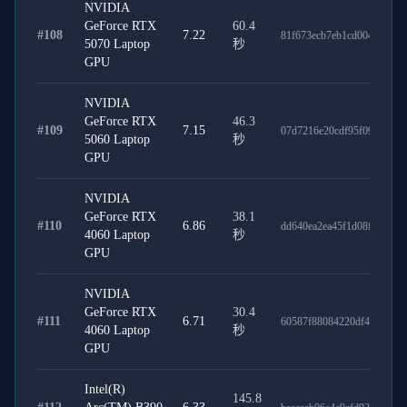
NVIDIA
GeForce RTX
60.4
#
108
7.22
81f673ecb7eb1cd00430
5070 Laptop
秒
GPU
NVIDIA
GeForce RTX
46.3
#
109
7.15
07d7216e20cdf95f09fd
5060 Laptop
秒
GPU
NVIDIA
GeForce RTX
38.1
#
110
6.86
dd640ea2ea45f1d08fa6
4060 Laptop
秒
GPU
NVIDIA
GeForce RTX
30.4
#
111
6.71
60587f88084220df4ece
4060 Laptop
秒
GPU
Intel(R)
145.8