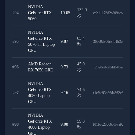
NVIDIA
132.0
#
94
GeForce RTX
10.05
cbb1117682a809eeca66
秒
5060
NVIDIA
GeForce RTX
65.4
#
95
9.87
369e9d866c8fb1b3ed85
5070 Ti Laptop
秒
GPU
AMD Radeon
45.0
#
96
9.73
12828eafcabddb46a9e1
RX 7650 GRE
秒
NVIDIA
GeForce RTX
74.6
#
97
9.16
f1cfbe93b66da362e601
4080 Laptop
秒
GPU
NVIDIA
GeForce RTX
59.8
#
98
9.08
f01b3c236c65fb7a9287
4060 Laptop
秒
GPU