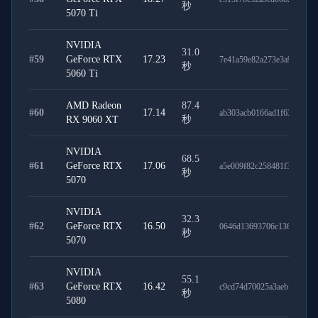
秒
5070 Ti
NVIDIA
31.0
#
59
GeForce RTX
17.23
7e41a59e82a273e3a9c4
秒
5060 Ti
AMD Radeon
87.4
#
60
17.14
ab303acb0166ad1f63f3
RX 9060 XT
秒
NVIDIA
68.5
#
61
GeForce RTX
17.06
a5e009f82c258481f3ce
秒
5070
NVIDIA
32.3
#
62
GeForce RTX
16.50
0646d13693706c136925
秒
5070
NVIDIA
55.1
#
63
GeForce RTX
16.42
c9cd74d70025a3aebfe5
秒
5080