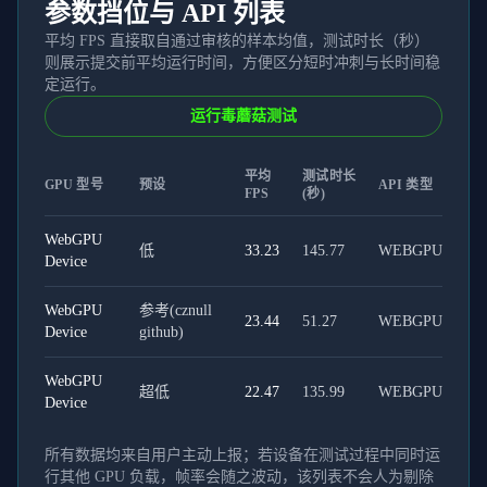
参数挡位与 API 列表
平均 FPS 直接取自通过审核的样本均值，测试时长（秒）
则展示提交前平均运行时间，方便区分短时冲刺与长时间稳
定运行。
运行毒蘑菇测试
平均
测试时长
GPU 型号
预设
API 类型
FPS
(秒)
WebGPU
低
33.23
145.77
WEBGPU
Device
WebGPU
参考(cznull
23.44
51.27
WEBGPU
Device
github)
WebGPU
超低
22.47
135.99
WEBGPU
Device
所有数据均来自用户主动上报；若设备在测试过程中同时运
行其他 GPU 负载，帧率会随之波动，该列表不会人为剔除