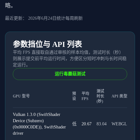
略。
最近更新：
2026年6月24日
统计每周刷新
参数挡位与 API 列表
平均 FPS 直接取自通过审核的样本均值，测试时长（秒）
则展示提交前平均运行时间，方便区分短时冲刺与长时间稳
定运行。
运行毒蘑菇测试
测试
预
平均
GPU 型号
时长
API 类型
设
FPS
(秒)
Vulkan 1.3.0 (SwiftShader
Device (Subzero)
低
20.67
83.04
WEBGL
(0x0000C0DE)), SwiftShader
driver