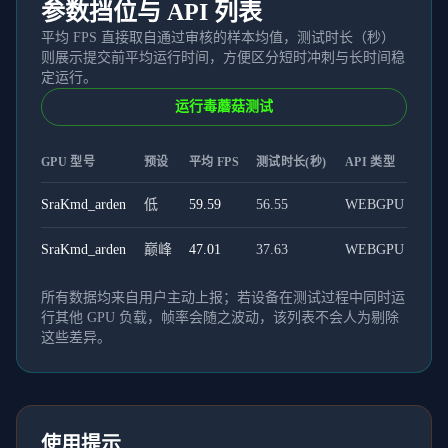
参数挡位与 API 列表
平均 FPS 直接取自通过审核的样本均值，测试时长（秒）
则展示提交前平均运行时间，方便区分短时冲刺与长时间稳
定运行。
运行毒蘑菇测试
GPU 型号
预设
平均 FPS
测试时长(秒)
API 类型
SraKmd_arden
低
59.59
56.55
WEBGPU
SraKmd_arden
巅峰
47.01
37.63
WEBGPU
所有数据均来自用户主动上报；若设备在测试过程中同时运
行其他 GPU 负载，帧率会随之波动，该列表不会人为剔除
这些差异。
使用提示