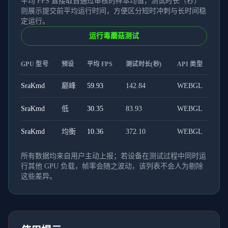
平均 FPS 直接取自通过审核的样本均值，测试时长（秒）
则展示提交前平均运行时间，方便区分短时冲刺与长时间稳
定运行。
运行毒蘑菇测试
GPU 型号
预设
平均 FPS
测试时长(秒)
API 类型
SraKmd
巅峰
59.93
142.84
WEBGL
SraKmd
低
30.35
83.93
WEBGL
SraKmd
均衡
10.36
372.10
WEBGL
所有数据均来自用户主动上报；若设备在测试过程中同时运
行其他 GPU 负载，帧率会随之波动，该列表不会人为剔除
这些差异。