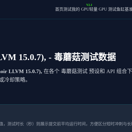
V2.1
首页
测试我的 GPU
轻量 GPU 测试
鱼缸基
VM 15.0.7),
- 毒蘑菇测试数据
oir LLVM 15.0.7),
在各个 毒蘑菇测试 预设和 API 组合
或冷却策略。
本均值，测试时长（秒）则展示提交前平均运行时间，方便区分短时冲刺与