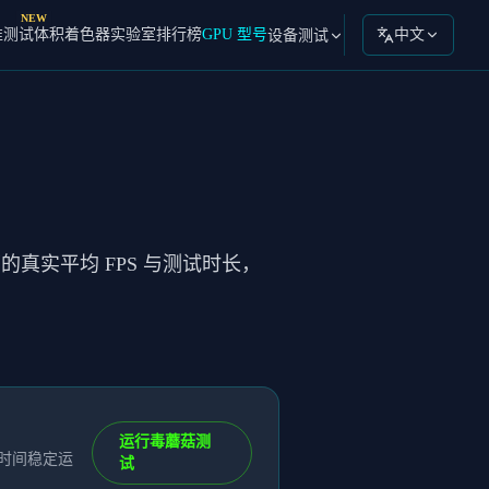
NEW
准测试
体积着色器实验室
排行榜
GPU 型号
中文
设备测试
下的真实平均 FPS 与测试时长，
运行毒蘑菇测
长时间稳定运
试