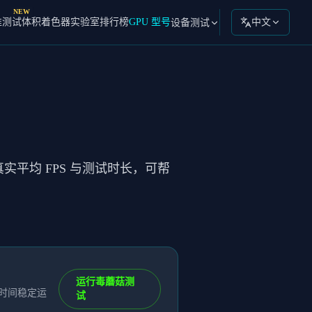
NEW
准测试
体积着色器实验室
排行榜
GPU 型号
中文
设备测试
真实平均 FPS 与测试时长，可帮
运行毒蘑菇测
长时间稳定运
试