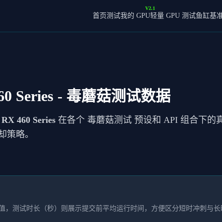
V2.1
首页
测试我的 GPU
轻量 GPU 测试
鱼缸基
0 Series
- 毒蘑菇测试数据
RX 460 Series
在各个 毒蘑菇测试 预设和 API 组合下的
却策略。
本均值，测试时长（秒）则展示提交前平均运行时间，方便区分短时冲刺与