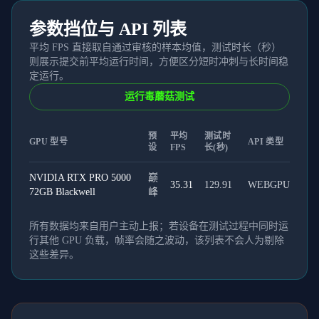
参数挡位与 API 列表
平均 FPS 直接取自通过审核的样本均值，测试时长（秒）
则展示提交前平均运行时间，方便区分短时冲刺与长时间稳
定运行。
运行毒蘑菇测试
预
平均
测试时
GPU 型号
API 类型
设
FPS
长(秒)
NVIDIA RTX PRO 5000
巅
35.31
129.91
WEBGPU
72GB Blackwell
峰
所有数据均来自用户主动上报；若设备在测试过程中同时运
行其他 GPU 负载，帧率会随之波动，该列表不会人为剔除
这些差异。