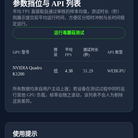
参数挡位与 API 列表
平均 FPS 直接取自通过审核的样本均值，测试时长（秒）
则展示提交前平均运行时间，方便区分短时冲刺与长时间稳
定运行。
运行毒蘑菇测试
预
平均
测试时长
GPU 型号
API 类型
设
FPS
(秒)
NVIDIA Quadro
低
4.38
51.29
WEBGPU
K1200
所有数据均来自用户主动上报；若设备在测试过程中同时运
行其他 GPU 负载，帧率会随之波动，该列表不会人为剔除
这些差异。
使用提示