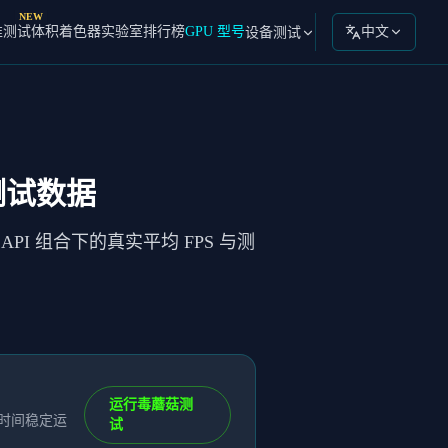
NEW
准测试
体积着色器实验室
排行榜
GPU 型号
中文
设备测试
测试数据
PI 组合下的真实平均 FPS 与测
运行毒蘑菇测
长时间稳定运
试