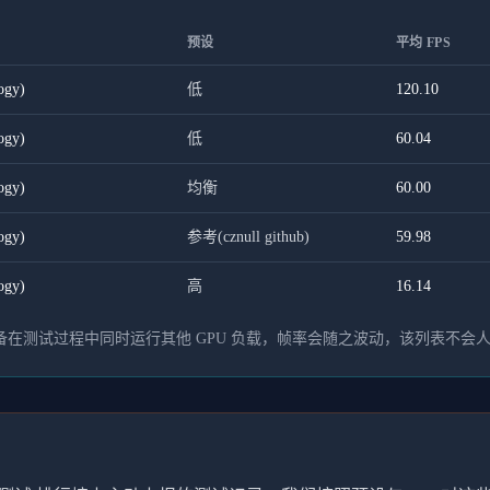
预设
平均 FPS
ogy)
低
120.10
ogy)
低
60.04
ogy)
均衡
60.00
ogy)
参考(cznull github)
59.98
ogy)
高
16.14
在测试过程中同时运行其他 GPU 负载，帧率会随之波动，该列表不会