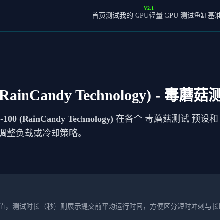
V2.1
首页
测试我的 GPU
轻量 GPU 测试
鱼缸基
RainCandy Technology)
- 毒蘑菇
100 (RainCandy Technology)
在各个 毒蘑菇测试 预设和 A
调整负载或冷却策略。
本均值，测试时长（秒）则展示提交前平均运行时间，方便区分短时冲刺与