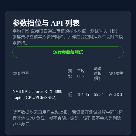
参数挡位与 API 列表
平均 FPS 直接取自通过审核的样本均值，测试时长（秒）
则展示提交前平均运行时间，方便区分短时冲刺与长时间稳
定运行。
运行毒蘑菇测试
测试
预
平均
GPU 型号
时长
API 类型
设
FPS
(秒)
NVIDIA GeForce RTX 4080
低
184.45
65.54
WEBGL
Laptop GPU/PCIe/SSE2,
所有数据均来自用户主动上报；若设备在测试过程中同时运
行其他 GPU 负载，帧率会随之波动，该列表不会人为剔除
这些差异。