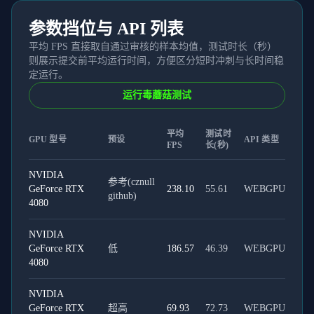
参数挡位与 API 列表
平均 FPS 直接取自通过审核的样本均值，测试时长（秒）
则展示提交前平均运行时间，方便区分短时冲刺与长时间稳
定运行。
运行毒蘑菇测试
平均
测试时
GPU 型号
预设
API 类型
FPS
长(秒)
NVIDIA
参考(cznull
GeForce RTX
238.10
55.61
WEBGPU
github)
4080
NVIDIA
GeForce RTX
低
186.57
46.39
WEBGPU
4080
NVIDIA
GeForce RTX
超高
69.93
72.73
WEBGPU