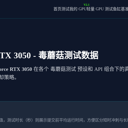
V2.1
首页
测试我的 GPU
轻量 GPU 测试
鱼缸基
TX 3050
- 毒蘑菇测试数据
rce RTX 3050
在各个 毒蘑菇测试 预设和 API 组合下的
却策略。
本均值，测试时长（秒）则展示提交前平均运行时间，方便区分短时冲刺与