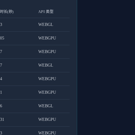
时长(秒)
API 类型
83
WEBGL
.05
WEBGPU
87
WEBGPU
17
WEBGL
94
WEBGPU
01
WEBGPU
66
WEBGL
.31
WEBGPU
23
WEBGPU