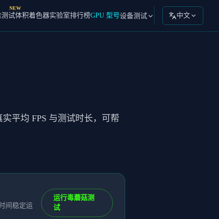
NEW
准测试
体积着色器实验室
排行榜
GPU 型号
中文
设备测试
真实平均 FPS 与测试时长，可帮
运行毒蘑菇测
长时间稳定运
试