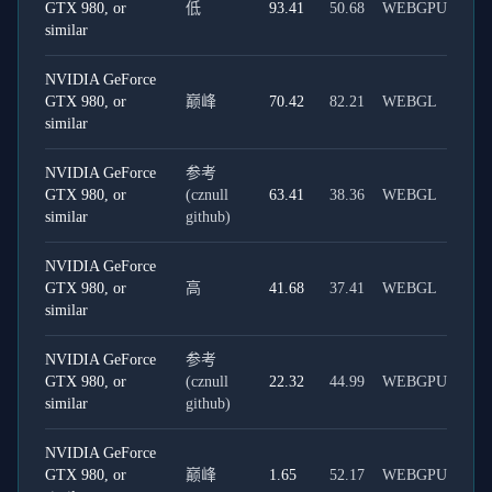
GTX 980, or
低
93.41
50.68
WEBGPU
similar
NVIDIA GeForce
GTX 980, or
巅峰
70.42
82.21
WEBGL
similar
NVIDIA GeForce
参考
GTX 980, or
(cznull
63.41
38.36
WEBGL
similar
github)
NVIDIA GeForce
GTX 980, or
高
41.68
37.41
WEBGL
similar
NVIDIA GeForce
参考
GTX 980, or
(cznull
22.32
44.99
WEBGPU
similar
github)
NVIDIA GeForce
GTX 980, or
巅峰
1.65
52.17
WEBGPU