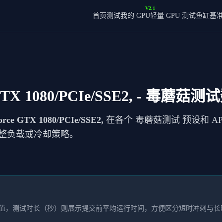
V2.1
首页
测试我的 GPU
轻量 GPU 测试
鱼缸基
TX 1080/PCIe/SSE2,
- 毒蘑菇测
rce GTX 1080/PCIe/SSE2,
在各个 毒蘑菇测试 预设和 AP
整负载或冷却策略。
本均值，测试时长（秒）则展示提交前平均运行时间，方便区分短时冲刺与