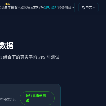
NEW
准测试
体积着色器实验室
排行榜
GPU 型号
中文
设备测试
试数据
I 组合下的真实平均 FPS 与测试
运行毒蘑菇测
长时间稳定运
试