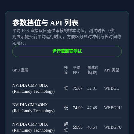
参数挡位与 API 列表
平均 FPS 直接取自通过审核的样本均值，测试时长（秒）
则展示提交前平均运行时间，方便区分短时冲刺与长时间稳
定运行。
运行毒蘑菇测试
预
平均
测试时
GPU 型号
API 类型
设
FPS
长(秒)
NVIDIA CMP 40HX
低
75.07
32.31
WEBGL
(RainCandy Technology)
NVIDIA CMP 40HX
低
74.99
47.48
WEBGPU
(RainCandy Technology)
NVIDIA CMP 40HX
超
59.93
40.64
WEBGPU
(RainCandy Technology)
低