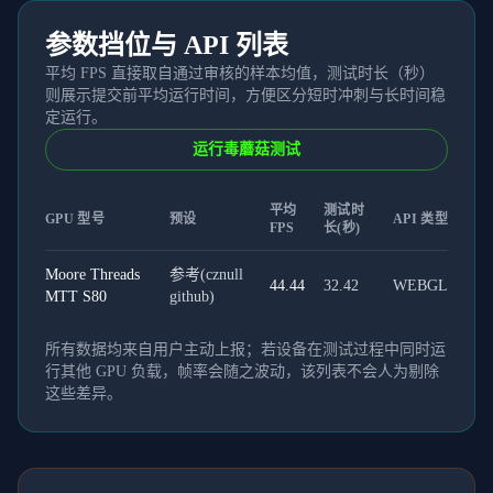
参数挡位与 API 列表
平均 FPS 直接取自通过审核的样本均值，测试时长（秒）
则展示提交前平均运行时间，方便区分短时冲刺与长时间稳
定运行。
运行毒蘑菇测试
平均
测试时
GPU 型号
预设
API 类型
FPS
长(秒)
Moore Threads
参考(cznull
44.44
32.42
WEBGL
MTT S80
github)
所有数据均来自用户主动上报；若设备在测试过程中同时运
行其他 GPU 负载，帧率会随之波动，该列表不会人为剔除
这些差异。