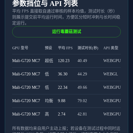
参数挡位与 API 列表
平均 FPS 直接取自通过审核的样本均值，测试时长（秒）
则展示提交前平均运行时间，方便区分短时冲刺与长时间稳
定运行。
运行毒蘑菇测试
GPU 型号
预设
平均 FPS
测试时长(秒)
API 类型
Mali-G720 MC7
超低
120.23
40.49
WEBGPU
Mali-G720 MC7
低
36.30
44.29
WEBGL
Mali-G720 MC7
低
22.34
49.66
WEBGPU
Mali-G720 MC7
均衡
9.88
79.02
WEBGPU
Mali-G720 MC7
高
2.74
42.81
WEBGPU
所有数据均来自用户主动上报；若设备在测试过程中同时运