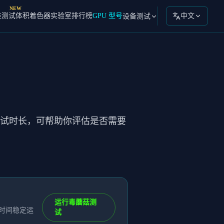
NEW
准测试
体积着色器实验室
排行榜
GPU 型号
中文
设备测试
 与测试时长，可帮助你评估是否需要
运行毒蘑菇测
长时间稳定运
试