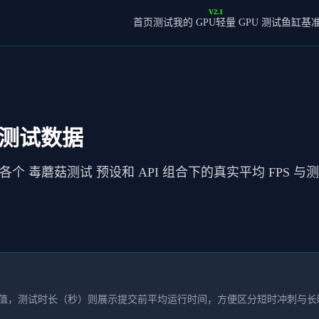
V2.1
首页
测试我的 GPU
轻量 GPU 测试
鱼缸基
菇测试数据
各个 毒蘑菇测试 预设和 API 组合下的真实平均 FPS
本均值，测试时长（秒）则展示提交前平均运行时间，方便区分短时冲刺与