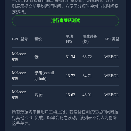
平均 FPS 直接取自通过审核的样本均值，测试时长（秒）
则展示提交前平均运行时间，方便区分短时冲刺与长时间稳
定运行。
运行毒蘑菇测试
平均
测试时长
GPU 型号
预设
API 类型
FPS
(秒)
Maleoon
低
31.34
68.72
WEBGL
935
Maleoon
参考(cznull
13.72
34.71
WEBGL
935
github)
Maleoon
均衡
13.62
43.91
WEBGL
935
所有数据均来自用户主动上报；若设备在测试过程中同时运
行其他 GPU 负载，帧率会随之波动，该列表不会人为剔除
这些差异。