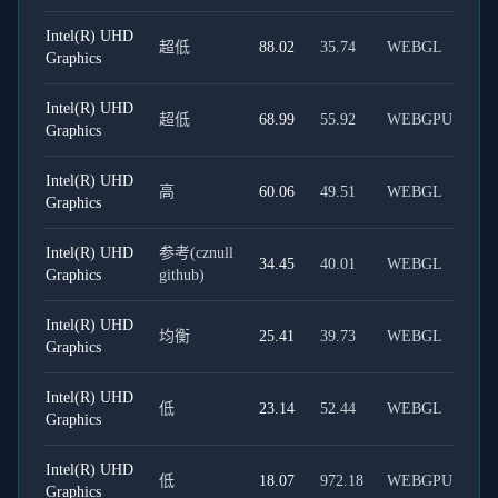
Intel(R) UHD
超低
88.02
35.74
WEBGL
Graphics
Intel(R) UHD
超低
68.99
55.92
WEBGPU
Graphics
Intel(R) UHD
高
60.06
49.51
WEBGL
Graphics
Intel(R) UHD
参考(cznull
34.45
40.01
WEBGL
Graphics
github)
Intel(R) UHD
均衡
25.41
39.73
WEBGL
Graphics
Intel(R) UHD
低
23.14
52.44
WEBGL
Graphics
Intel(R) UHD
低
18.07
972.18
WEBGPU
Graphics