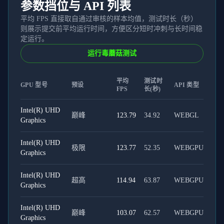
参数挡位与 API 列表
平均 FPS 直接取自通过审核的样本均值，测试时长（秒）
则展示提交前平均运行时间，方便区分短时冲刺与长时间稳
定运行。
运行毒蘑菇测试
平均
测试时
GPU 型号
预设
API 类型
FPS
长(秒)
Intel(R) UHD
巅峰
123.79
34.92
WEBGL
Graphics
Intel(R) UHD
极限
123.77
52.35
WEBGPU
Graphics
Intel(R) UHD
超高
114.94
63.87
WEBGPU
Graphics
Intel(R) UHD
巅峰
103.07
62.57
WEBGPU
Graphics