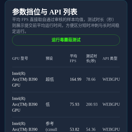
参数挡位与 API 列表
平均 FPS 直接取自通过审核的样本均值，测试时长（秒）
则展示提交前平均运行时间，方便区分短时冲刺与长时间稳
定运行。
运行毒蘑菇测试
平均
测试时
GPU 型号
预设
API 类型
FPS
长(秒)
Intel(R)
Arc(TM) B390
超低
164.99
78.66
WEBGPU
GPU
Intel(R)
Arc(TM) B390
低
75.93
200.93
WEBGPU
GPU
Intel(R)
参考
Arc(TM) B390
(cznull
53.82
54.36
WEBGPU