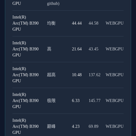
GPU
github)
Intel(R)
Arc(TM) B390
均衡
44.44
44.58
WEBGPU
GPU
Intel(R)
Arc(TM) B390
高
21.64
43.45
WEBGPU
GPU
Intel(R)
Arc(TM) B390
超高
10.48
137.62
WEBGPU
GPU
Intel(R)
Arc(TM) B390
极限
6.33
145.77
WEBGPU
GPU
Intel(R)
Arc(TM) B390
巅峰
4.23
69.89
WEBGPU
GPU