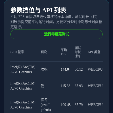
参数挡位与 API 列表
平均 FPS 直接取自通过审核的样本均值，测试时长（秒）
则展示提交前平均运行时间，方便区分短时冲刺与长时间稳
定运行。
运行毒蘑菇测试
测试
平均
GPU 型号
预设
时长
API 类型
FPS
(秒)
Intel(R) Arc(TM)
均衡
144.04
30.12
WEBGPU
A770 Graphics
Intel(R) Arc(TM)
低
115.33
67.93
WEBGPU
A770 Graphics
参考
Intel(R) Arc(TM)
(cznull
109.48
37.79
WEBGPU
A770 Graphics
github)