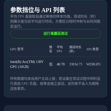
参数挡位与 API 列表
平均 FPS 直接取自通过审核的样本均值，测试时长（秒）
则展示提交前平均运行时间，方便区分短时冲刺与长时间稳
定运行。
运行毒蘑菇测试
预
平均
测试时长
GPU 型号
API 类型
设
FPS
(秒)
Intel(R) Arc(TM) 130V
低
40.70
33034.73
WEBGPU
GPU (16GB)
所有数据均来自用户主动上报；若设备在测试过程中同时运
行其他 GPU 负载，帧率会随之波动，该列表不会人为剔除
这些差异。