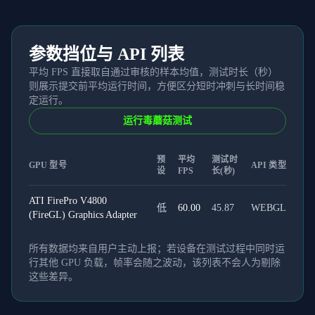
参数挡位与 API 列表
平均 FPS 直接取自通过审核的样本均值，测试时长（秒）
则展示提交前平均运行时间，方便区分短时冲刺与长时间稳
定运行。
运行毒蘑菇测试
预
平均
测试时
GPU 型号
API 类型
设
FPS
长(秒)
ATI FirePro V4800
低
60.00
45.87
WEBGL
(FireGL) Graphics Adapter
所有数据均来自用户主动上报；若设备在测试过程中同时运
行其他 GPU 负载，帧率会随之波动，该列表不会人为剔除
这些差异。