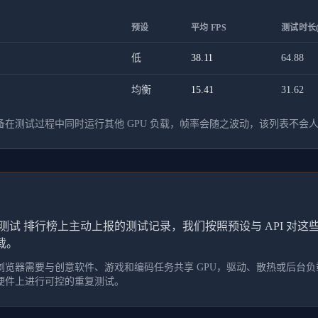
预设
平均 FPS
测试时长(
低
38.11
64.88
均衡
15.41
31.62
在测试过程中同时运行其他 GPU 负载，帧率会随之波动，该列表不会
测试 排行榜上主动上报的测试记录，我们按照预设与 API 对
载。
览器需要与创意软件、游戏和编码任务共享 GPU，驱动、散热或后台负载
硬件上进行可控的重复测试。