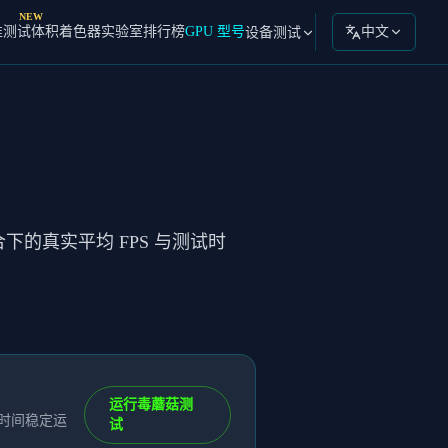
NEW
准测试
体积着色器实验室
排行榜
GPU 型号
中文
设备测试
合下的真实平均 FPS 与测试时
运行毒蘑菇测
长时间稳定运
试