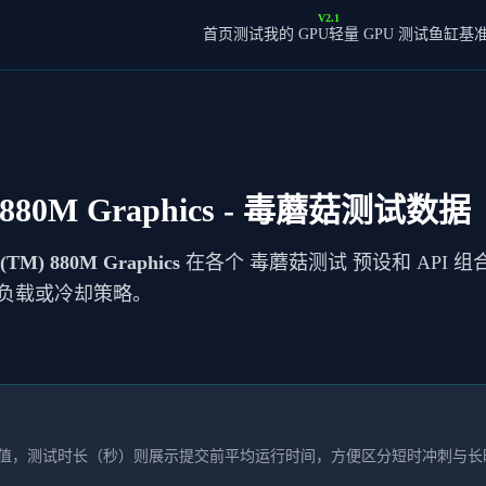
V2.1
首页
测试我的 GPU
轻量 GPU 测试
鱼缸基
880M Graphics
- 毒蘑菇测试数据
(TM) 880M Graphics
在各个 毒蘑菇测试 预设和 API 组
负载或冷却策略。
本均值，测试时长（秒）则展示提交前平均运行时间，方便区分短时冲刺与