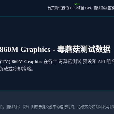
V2.1
首页
测试我的 GPU
轻量 GPU 测试
鱼缸基
860M Graphics
- 毒蘑菇测试数据
(TM) 860M Graphics
在各个 毒蘑菇测试 预设和 API 组
负载或冷却策略。
本均值，测试时长（秒）则展示提交前平均运行时间，方便区分短时冲刺与