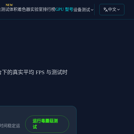
NEW
准测试
体积着色器实验室
排行榜
GPU 型号
中文
设备测试
合下的真实平均 FPS 与测试时
运行毒蘑菇测
长时间稳定运
试