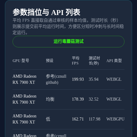
参数挡位与 API 列表
平均 FPS 直接取自通过审核的样本均值，测试时长（秒）
则展示提交前平均运行时间，方便区分短时冲刺与长时间稳
定运行。
运行毒蘑菇测试
平均
测试时
GPU 型号
预设
API 类型
FPS
长(秒)
AMD Radeon
参考(cznull
199.93
35.94
WEBGL
RX 7900 XT
github)
AMD Radeon
均衡
178.39
32.52
WEBGL
RX 7900 XT
AMD Radeon
低
162.71
117.98
WEBGPU
RX 7900 XT
AMD Radeon
参考(cznull