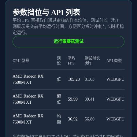
参数挡位与 API 列表
平均 FPS 直接取自通过审核的样本均值，测试时长（秒）
则展示提交前平均运行时间，方便区分短时冲刺与长时间稳
定运行。
运行毒蘑菇测试
预
平均
测试时长
GPU 型号
API 类型
设
FPS
(秒)
AMD Radeon RX
低
105.23
81.63
WEBGPU
7600M XT
AMD Radeon RX
超
59.99
39.41
WEBGPU
7600M XT
低
AMD Radeon RX
均
36.92
56.80
WEBGPU
7600M XT
衡
所有数据均来自用户主动上报；若设备在测试过程中同时运