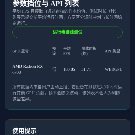
参数挡位与 API 列表
平均 FPS 直接取自通过审核的样本均值，测试时长（秒）
则展示提交前平均运行时间，方便区分短时冲刺与长时间稳
定运行。
运行毒蘑菇测试
预
平均
测试时长
GPU 型号
API 类型
设
FPS
(秒)
AMD Radeon RX
低
180.05
31.71
WEBGPU
6700
所有数据均来自用户主动上报；若设备在测试过程中同时运
行其他 GPU 负载，帧率会随之波动，该列表不会人为剔除
这些差异。
使用提示