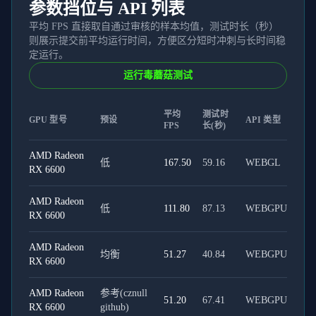
参数挡位与 API 列表
平均 FPS 直接取自通过审核的样本均值，测试时长（秒）
则展示提交前平均运行时间，方便区分短时冲刺与长时间稳
定运行。
运行毒蘑菇测试
平均
测试时
GPU 型号
预设
API 类型
FPS
长(秒)
AMD Radeon
低
167.50
59.16
WEBGL
RX 6600
AMD Radeon
低
111.80
87.13
WEBGPU
RX 6600
AMD Radeon
均衡
51.27
40.84
WEBGPU
RX 6600
AMD Radeon
参考(cznull
51.20
67.41
WEBGPU
RX 6600
github)