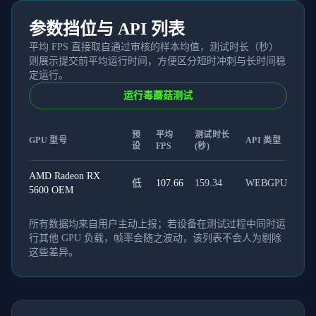
参数挡位与 API 列表
平均 FPS 直接取自通过审核的样本均值，测试时长（秒）
则展示提交前平均运行时间，方便区分短时冲刺与长时间稳
定运行。
运行毒蘑菇测试
预
平均
测试时长
GPU 型号
API 类型
设
FPS
(秒)
AMD Radeon RX
低
107.66
159.34
WEBGPU
5600 OEM
所有数据均来自用户主动上报；若设备在测试过程中同时运
行其他 GPU 负载，帧率会随之波动，该列表不会人为剔除
这些差异。