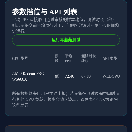
参数挡位与 API 列表
平均 FPS 直接取自通过审核的样本均值，测试时长（秒）
则展示提交前平均运行时间，方便区分短时冲刺与长时间稳
定运行。
运行毒蘑菇测试
预
平均
测试时长
GPU 型号
API 类型
设
FPS
(秒)
AMD Radeon PRO
低
72.46
67.80
WEBGPU
W6600X
所有数据均来自用户主动上报；若设备在测试过程中同时运
行其他 GPU 负载，帧率会随之波动，该列表不会人为剔除
这些差异。