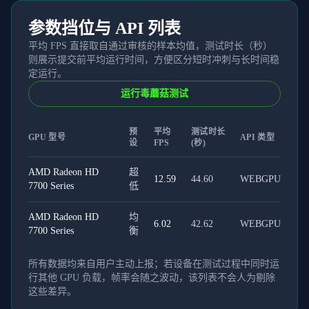
参数挡位与 API 列表
平均 FPS 直接取自通过审核的样本均值，测试时长（秒）
则展示提交前平均运行时间，方便区分短时冲刺与长时间稳
定运行。
运行毒蘑菇测试
预
平均
测试时长
GPU 型号
API 类型
设
FPS
(秒)
AMD Radeon HD
超
12.59
44.60
WEBGPU
7700 Series
低
AMD Radeon HD
均
6.02
42.62
WEBGPU
7700 Series
衡
所有数据均来自用户主动上报；若设备在测试过程中同时运
行其他 GPU 负载，帧率会随之波动，该列表不会人为剔除
这些差异。