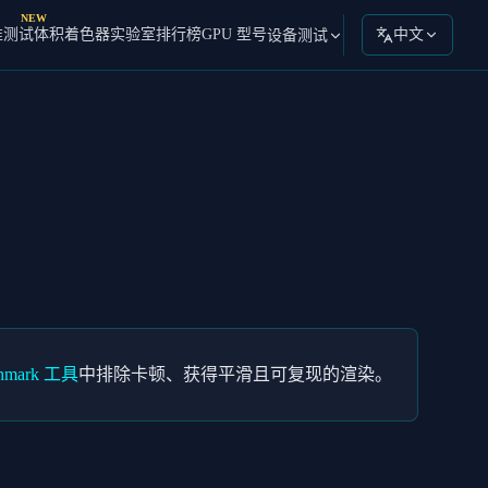
NEW
准测试
体积着色器实验室
排行榜
GPU 型号
中文
设备测试
hmark 工具
中排除卡顿、获得平滑且可复现的渲染。