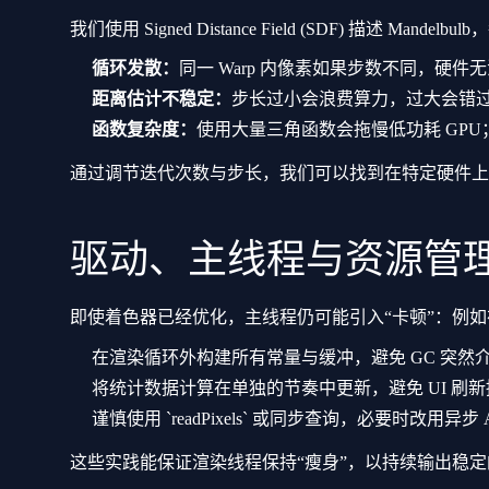
我们使用 Signed Distance Field (SDF) 描述 
循环发散：
同一 Warp 内像素如果步数不同，硬件
距离估计不稳定：
步长过小会浪费算力，过大会错
函数复杂度：
使用大量三角函数会拖慢低功耗 GP
通过调节迭代次数与步长，我们可以找到在特定硬件上
驱动、主线程与资源管
即使着色器已经优化，主线程仍可能引入“卡顿”：例如在
在渲染循环外构建所有常量与缓冲，避免 GC 突然
将统计数据计算在单独的节奏中更新，避免 UI 刷
谨慎使用 `readPixels` 或同步查询，必要时改用异步 
这些实践能保证渲染线程保持“瘦身”，以持续输出稳