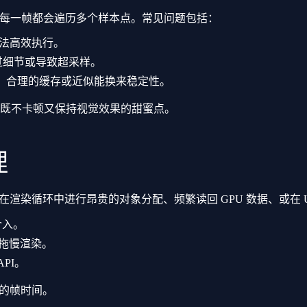
Mandelbulb，每一帧都会遍历多个样本点。常见问题包括：
无法高效执行。
过细节或导致超采样。
U；合理的缓存或近似能换来稳定性。
既不卡顿又保持视觉效果的甜蜜点。
理
渲染循环中进行昂贵的对象分配、频繁读回 GPU 数据、或在 
介入。
新拖慢渲染。
API。
定的帧时间。