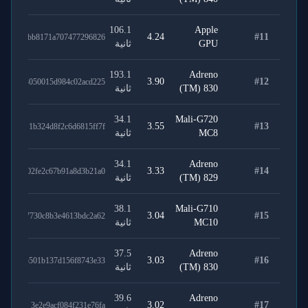
106.1
Apple
4.24
#
11
3bb8171a707477296826
GPU
ثانية
193.1
Adreno
3.90
#
12
3050015d984c02acd225
(TM) 830
ثانية
34.1
Mali-G720
3.55
#
13
1b324d8f2c6d6815ff7f
MC8
ثانية
34.1
Adreno
3.33
#
14
02fe2c67b91a8d3b21a0
(TM) 829
ثانية
38.1
Mali-G710
3.04
#
15
7730c8b3e4613bdc2a62
MC10
ثانية
37.5
Adreno
3.03
#
16
b501b137d156f8743e33
(TM) 830
ثانية
39.6
Adreno
3.02
#
17
3e2e9acf084f231e76fa