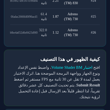
2.21
#
24
d614927a9c167cc90a9a
(TM) 830
ثانية
61.4
Adreno
1.87
#
25
0fadac2666fd0f96acd1
(TM) 730
ثانية
322.0
Adreno
1.12
#
26
44be4a652d6e8423d9f0
(TM) 730
ثانية
كيفية الظهور في هذا التصنيف
افتح
اختبار Volume Shader BM
، واضبط نفس الإعداد
ونوع الجهاز وواجهة البرمجة الموضحة هنا. اترك الاختبار
يعمل لمدة لا تقل عن
30
ثانية مع FPS مستقر ثم اضغط
Submit Result
. يتم تحديث التصنيف كل عشر دقائق
تقريباً، لذا انتظر قليلاً بعد الإرسال قبل إعادة التحميل
لرؤية نتيجتك.