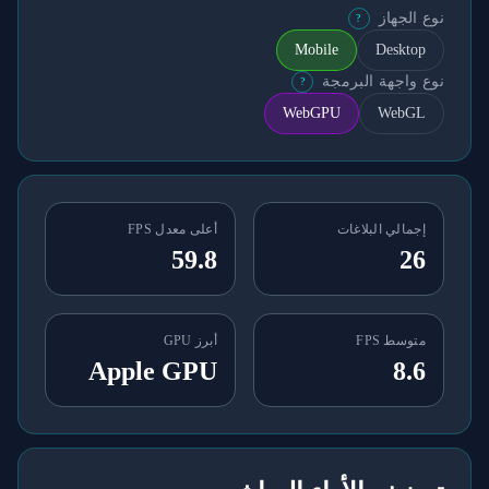
نوع الجهاز
?
Mobile
Desktop
نوع واجهة البرمجة
?
WebGPU
WebGL
إجمالي البلاغات
أعلى معدل FPS
59.8
26
متوسط FPS
أبرز GPU
Apple GPU
8.6