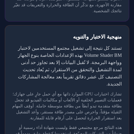
مقارنة الأجهزة، مع تذكّر أن الطاقة والحرارة والتعريفات قد تغيّر
نتائجك الشخصية.
منهجية الاختبار والتنويه
تستند كل نتيجة إلى تشغيل مجتمع المستخدمين لاختبار
Volume Shader BM بهذه الإعدادات الخاصة بنوع الجهاز
وواجهة البرمجة. لا تُقبل البيانات إلا بعد تجاوز حد أدنى
لمدة التشغيل والتحقق من الاستقرار، ثم يُعاد تحديث
التصنيف كل عشر دقائق تقريباً بعد معالجة المشاركات
الجديدة.
تشارك اختبارات GPU الموارد ذاتها مع أي حمل جارٍ على جهازك؛
فعمليات التصيير الخلفية أو الألعاب أو مكالمات الفيديو قد تجعل
بطاقة متقدمة تبدو أبطأ من بطاقة متوسطة خاملة. أوقِف المهام
الثقيلة مؤقتاً، واحرص على مصدر طاقة مستقر، وأعد التشغيل
بعد استقرار الحرارة لتحصل على أرقام قابلة للمقارنة.
هذه النتائج مرجع مجتمعي فقط وليست شهادة أداء رسمية أو
ضماناً من الشركات المصنّعة. استخدمها كنقطة بداية، ودوماً قم