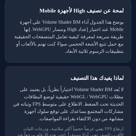
لمحة عن تصنيف
High
لأجهزة
Mobile
يوضح هذا الجدول أداء Volume Shader BM على أجهزة
Mobile
عند اختيار إعداد
High
ومسار
WebGPU
. إنها
طريقة سريعة لمعرفة كيفية تعامل المتصفحات الحقيقية
مع حمل تتبع الأشعة الحجمي سواءً كنت تهتم بالألعاب أو
بتطبيقات الرسوم ثلاثية الأبعاد.
لماذا يفيدك هذا التصنيف
لا يُعد Volume Shader BM اختباراً نظرياً، بل يعتمد على
مظلات WebGL / WebGPU حقيقية لوضع البطاقات
الحديثة تحت الضغط. الاطلاع على متوسط FPS وثباته في
مشاركات المجتمع يساعدك على توقع سلوك أجهزة
مشابهة من دون الاكتفاء بقراءة المواصفات.
ارتفاع FPS يعني عرضاً حجمياً أكثر سلاسة، ودرجات الثبات
الأقرب للصفر تعني أداءً مستقراً. اعتبر هذه الأرقام مرجعاً عند