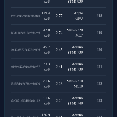
(TM) 830
ثانية
119.4
Apple
2.77
#
18
9e983508ca07b8665fcb
GPU
ثانية
42.8
Mali-G720
2.74
#
19
0b9811d6c317ce664cd6
MC7
ثانية
45.7
Adreno
2.45
#
20
aba42af6722e4784b936
(TM) 730
ثانية
33.3
Adreno
2.41
#
21
a6e9bf57a50ead91cc57
(TM) 730
ثانية
81.6
Mali-G710
2.28
#
22
95455dce2c7fbcd6e020
MC10
ثانية
51.6
Adreno
2.24
#
23
a7c9871c52df60c9c112
(TM) 740
ثانية
136.9
Adreno