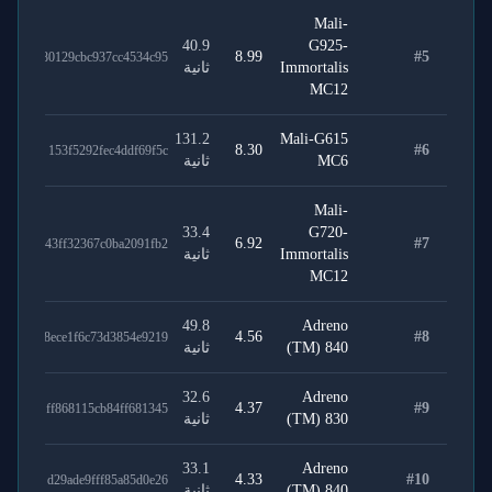
Mali-
40.9
G925-
8.99
#
5
80129cbc937cc4534c95
Immortalis
ثانية
MC12
131.2
Mali-G615
8.30
#
6
153f5292fec4ddf69f5c
MC6
ثانية
Mali-
33.4
G720-
6.92
#
7
43ff32367c0ba2091fb2
Immortalis
ثانية
MC12
49.8
Adreno
4.56
#
8
8ece1f6c73d3854e9219
(TM) 840
ثانية
32.6
Adreno
4.37
#
9
ff868115cb84ff681345
(TM) 830
ثانية
33.1
Adreno
4.33
#
10
d29ade9fff85a85d0e26
(TM) 840
ثانية