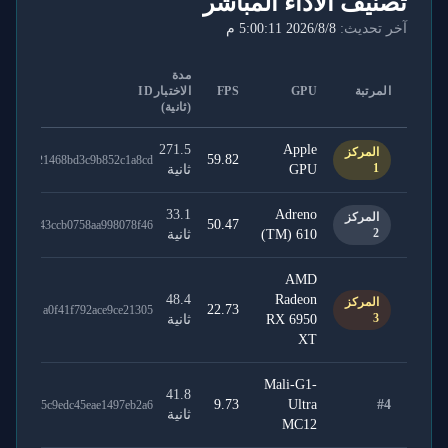
تصنيف الأداء المباشر
آخر تحديث:
8‏/8‏/2026 5:00:11 م
مدة
المرتبة
GPU
FPS
الاختبار
ID
(ثانية)
271.5
Apple
المركز
59.82
21468bd3c9b852c1a8cd
1
GPU
ثانية
33.1
Adreno
المركز
50.47
43ccb0758aa998078f46
2
(TM) 610
ثانية
AMD
48.4
Radeon
المركز
22.73
a0f41f792ace9ce21305
3
RX 6950
ثانية
XT
Mali-G1-
41.8
9.73
Ultra
#
4
5c9edc45eae1497eb2a6
ثانية
MC12