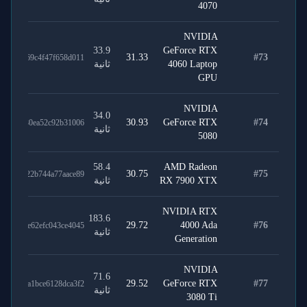
4070
NVIDIA
33.9
GeForce RTX
31.33
#
73
9088769c4f47f658d011
4060 Laptop
ثانية
GPU
NVIDIA
34.0
30.93
GeForce RTX
#
74
17c1480ea52c92b31006
ثانية
5080
58.4
AMD Radeon
30.75
#
75
7cd1122b744a77aace89
RX 7900 XTX
ثانية
NVIDIA RTX
183.6
29.72
4000 Ada
#
76
80e59e62efc043ce4045
ثانية
Generation
NVIDIA
71.6
29.52
GeForce RTX
#
77
82aaba1bce6128dca3f2
ثانية
3080 Ti