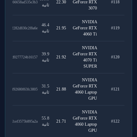
22.30
GeForce RTX
#
118
d1e7e166658ad535e3b3
ثانية
3070
NVIDIA
46.4
21.95
GeForce RTX
#
119
b8dad2282d830c2f8a6e
ثانية
4060 Ti
NVIDIA
39.9
GeForce RTX
21.92
#
120
359353d9277724b16157
4070 Ti
ثانية
SUPER
NVIDIA
31.5
GeForce RTX
21.88
#
121
38290f92680f63fc3805
4060 Laptop
ثانية
GPU
NVIDIA
55.8
GeForce RTX
21.71
#
122
af9d72cef3575b895a2a
4060 Laptop
ثانية
GPU