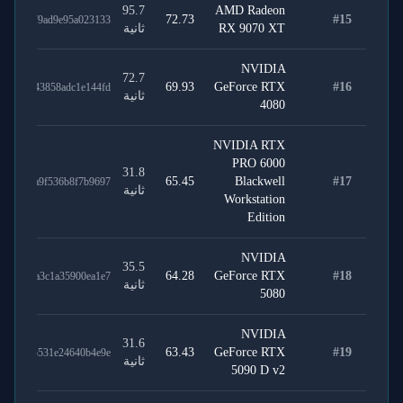
95.7
AMD Radeon
72.73
#
15
9d19279ad9e95a023133
RX 9070 XT
ثانية
NVIDIA
72.7
69.93
GeForce RTX
#
16
bdcdf43858adc1e144fd
ثانية
4080
NVIDIA RTX
PRO 6000
31.8
65.45
Blackwell
#
17
f6d95a9f536b8f7b9697
ثانية
Workstation
Edition
NVIDIA
35.5
64.28
GeForce RTX
#
18
e6baaa3c1a35900ea1e7
ثانية
5080
NVIDIA
31.6
63.43
GeForce RTX
#
19
c7910b531e24640b4e9e
ثانية
5090 D v2