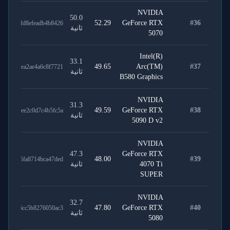
NVIDIA
50.0
52.29
GeForce RTX
#
36
06875fd8efeadb4b8426
ثانية
5070
Intel(R)
33.1
49.65
Arc(TM)
#
37
20a6aea2ae4a6c8f7721
ثانية
B580 Graphics
NVIDIA
31.3
49.59
GeForce RTX
#
38
a899cee2c0d7c4b5fc5a
ثانية
5090 D v2
NVIDIA
47.3
GeForce RTX
48.00
#
39
904cb5fa8714bca47ded
4070 Ti
ثانية
SUPER
NVIDIA
32.7
47.80
GeForce RTX
#
40
cfa986cc5b8276050ac3
ثانية
5080