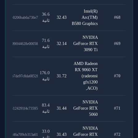
Intel(R)
36.6
32.43
Arc(TM)
#
68
5df01b0206bab6a736e7
ثانية
B580 Graphics
NVIDIA
71.6
32.14
GeForce RTX
#
69
93cc699ff44628e00058
ثانية
3090 Ti
AMD Radeon
RX 9060 XT
176.0
31.72
(radeonsi
#
70
f3303b7de97c8da6852f
ثانية
gfx1200
ACO),
NVIDIA
83.4
31.44
GeForce RTX
#
71
fac5b6124291f4c73595
ثانية
5060
NVIDIA
33.0
31.43
GeForce RTX
#
72
02d45d46a709cb313a61
ثانية