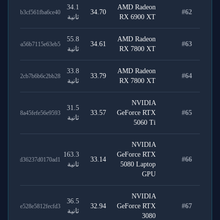
34.1
AMD Radeon
34.70
#
62
43171b3cf561fba6ce40
RX 6900 XT
ثانية
55.8
AMD Radeon
34.61
#
63
adb995a56b7115e63eb5
RX 7800 XT
ثانية
33.8
AMD Radeon
33.79
#
64
ab588a2cb7b6b6c2bb28
RX 7800 XT
ثانية
NVIDIA
31.5
33.57
GeForce RTX
#
65
208098a45fefe56e9593
ثانية
5060 Ti
NVIDIA
163.3
GeForce RTX
33.14
#
66
ac9cc8d36237d0170ad1
5080 Laptop
ثانية
GPU
NVIDIA
36.5
32.94
GeForce RTX
#
67
ec4afe528e5812fecfd3
ثانية
3080