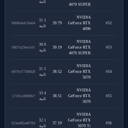
ثانية
4070 SUPER
NVIDIA
31.1
39.79
GeForce RTX
#
52
fe1cd089696a941264d4
ثانية
4090
NVIDIA
38.8
39.19
GeForce RTX
#
53
0a90970837a256ea7ef1
ثانية
4070 SUPER
NVIDIA
31.5
38.52
GeForce RTX
#
54
3c506b4937b577509028
ثانية
5070
NVIDIA
33.4
38.51
GeForce RTX
#
55
673dc173f1ecf6f86fe7
ثانية
5070
NVIDIA
32.1
GeForce RTX
37.19
#
56
70139823ee682a467fbf
5070 Ti
ثانية