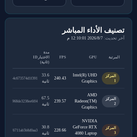
تصنيف الأداء المباشر
آخر تحديث:
7‏/8‏/2026 12:10:01 م
مدة
المرتبة
GPU
FPS
الاختبار
ID
(ثانية)
33.6
Intel(R) UHD
المركز
240.43
a54c154c673574d1f391
1
Graphics
ثانية
AMD
67.5
المركز
239.57
Radeon(TM)
397d7968de3238ee6ff4
2
ثانية
Graphics
NVIDIA
30.8
GeForce RTX
المركز
228.66
bd5a1f6711ab5b8d0aa3
3
4080 Laptop
ثانية