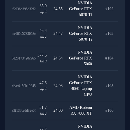
NVIDIA
35.9
24.55
GeForce RTX
#
102
1f5fd0f2936b395d32f2
ثانية
5070 Ti
NVIDIA
46.4
24.47
GeForce RTX
#
103
09f5a8ec605c5733053c
ثانية
5070 Ti
NVIDIA
377.6
24.34
GeForce RTX
#
104
aa3e7d3d20173420c965
ثانية
5060
NVIDIA
47.5
GeForce RTX
24.03
#
105
874e2addae0150b19245
4060 Laptop
ثانية
GPU
51.7
AMD Radeon
24.00
#
106
889ab83f137ccdd32e6f
RX 7800 XT
ثانية
NVIDIA
72.7