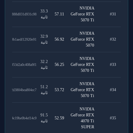
NVIDIA
33.3
57.11
GeForce RTX
#
31
54c2a0888d031d931c98
ثانية
5070 Ti
NVIDIA
32.9
56.92
GeForce RTX
#
32
a7c749b1aedf12920e91
ثانية
5070
NVIDIA
32.2
56.25
GeForce RTX
#
33
ab1c0953d2a0c408a9f1
ثانية
5070 Ti
NVIDIA
51.2
53.72
GeForce RTX
#
34
8529c2d3804bea804ec7
ثانية
5070 Ti
NVIDIA
91.5
GeForce RTX
52.59
#
35
3b8464c19be0b4ef14c9
4070 Ti
ثانية
SUPER