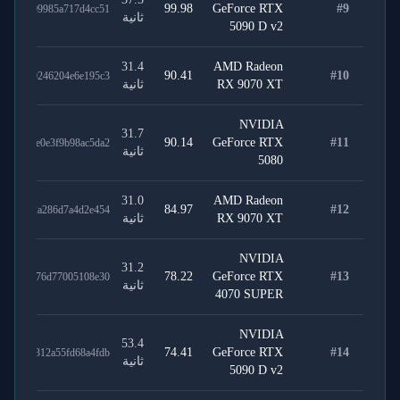
99.98
GeForce RTX
#
9
2afe299985a717d4cc51
ثانية
5090 D v2
31.4
AMD Radeon
90.41
#
10
9be819246204e6e195c3
RX 9070 XT
ثانية
NVIDIA
31.7
90.14
GeForce RTX
#
11
c5940e0e3f9b98ac5da2
ثانية
5080
31.0
AMD Radeon
84.97
#
12
e76ac2a286d7a4d2e454
RX 9070 XT
ثانية
NVIDIA
31.2
78.22
GeForce RTX
#
13
77c42376d77005108e30
ثانية
4070 SUPER
NVIDIA
53.4
74.41
GeForce RTX
#
14
e0d40312a55fd68a4fdb
ثانية
5090 D v2