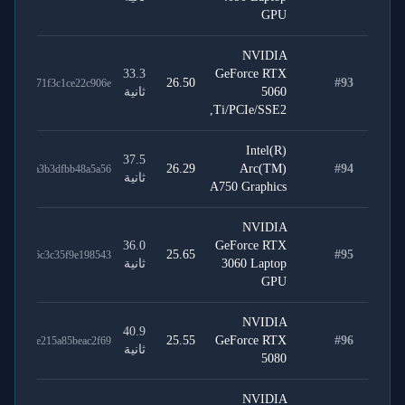
GPU
NVIDIA
33.3
GeForce RTX
26.50
#
93
2fccb71f3c1ce22c906e
5060
ثانية
Ti/PCIe/SSE2,
Intel(R)
37.5
26.29
Arc(TM)
#
94
15fa9a3b3dfbb48a5a56
ثانية
A750 Graphics
NVIDIA
36.0
GeForce RTX
25.65
#
95
9c6586c3c35f9e198543
3060 Laptop
ثانية
GPU
NVIDIA
40.9
25.55
GeForce RTX
#
96
eae88e215a85beac2f69
ثانية
5080
NVIDIA