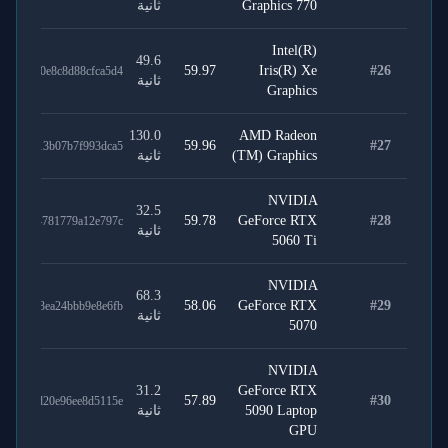
Graphics 770
ثانية
Intel(R)
49.6
59.97
Iris(R) Xe
#
26
06e800e8c8d88cfca5d4
ثانية
Graphics
130.0
AMD Radeon
59.96
#
27
0403813b07b7f993dca5
(TM) Graphics
ثانية
NVIDIA
32.5
59.78
GeForce RTX
#
28
9c0da4781779a12e797c
ثانية
5060 Ti
NVIDIA
68.3
58.06
GeForce RTX
#
29
a0d093ea24bbb9e8e6fb
ثانية
5070
NVIDIA
31.2
GeForce RTX
57.89
#
30
40447d20e96ee8d5115e
5090 Laptop
ثانية
GPU