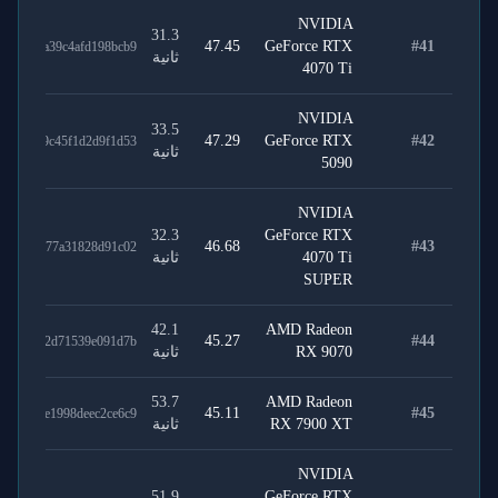
NVIDIA
31.3
47.45
GeForce RTX
#
41
fd31da39c4afd198bcb9
ثانية
4070 Ti
NVIDIA
33.5
47.29
GeForce RTX
#
42
a5bbc9c45f1d2d9f1d53
ثانية
5090
NVIDIA
32.3
GeForce RTX
46.68
#
43
9199b377a31828d91c02
4070 Ti
ثانية
SUPER
42.1
AMD Radeon
45.27
#
44
245e9a2d71539e091d7b
RX 9070
ثانية
53.7
AMD Radeon
45.11
#
45
345c6e1998deec2ce6c9
RX 7900 XT
ثانية
NVIDIA
51.9
GeForce RTX