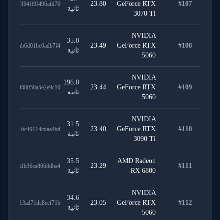
23.80
GeForce RTX
#
107
3da1f104ff9f496afd70
ثانية
3070 Ti
NVIDIA
35.0
23.49
GeForce RTX
#
108
84242ab6d01be0adb7f4
ثانية
5060
NVIDIA
196.0
23.44
GeForce RTX
#
109
4f5d1d48058a5e2e9c10
ثانية
5060
NVIDIA
31.5
23.40
GeForce RTX
#
110
c001616c40114cdaa4bd
ثانية
3090 Ti
35.5
AMD Radeon
23.29
#
111
1c137a1b36ca8068dba4
RX 6800
ثانية
NVIDIA
34.6
23.05
GeForce RTX
#
112
66efe13ad71dc8eef71b
ثانية
5060