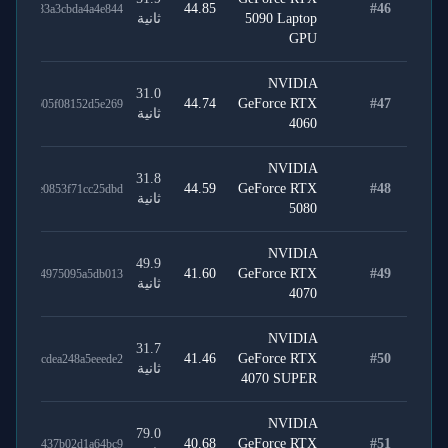
44.85
#
46
9f5c683a3cbda4a4e844
5090 Laptop
ثانية
GPU
NVIDIA
31.0
44.74
GeForce RTX
#
47
54cfa605f08152d5e269
ثانية
4060
NVIDIA
31.8
44.59
GeForce RTX
#
48
7581ae0853f71cc25dbd
ثانية
5080
NVIDIA
49.9
41.60
GeForce RTX
#
49
5f15dd4975095a5db013
ثانية
4070
NVIDIA
31.7
41.46
GeForce RTX
#
50
000c5cdea248a5eeede2
ثانية
4070 SUPER
NVIDIA
79.0
40.68
GeForce RTX
#
51
22f96f437b02d1a64bc9