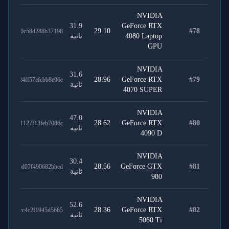
NVIDIA
31.9
GeForce RTX
29.10
#
78
1a52720c58d288b37198
4080 Laptop
ثانية
GPU
NVIDIA
31.6
28.96
GeForce RTX
#
79
59eb24ff57efcbb8e96e
ثانية
4070 SUPER
NVIDIA
47.0
28.62
GeForce RTX
#
80
7202a1127f13feb7086c
ثانية
4090 D
NVIDIA
30.4
28.56
GeForce GTX
#
81
6cc726d07f490682bbed
ثانية
980
NVIDIA
52.6
28.36
GeForce RTX
#
82
82d9ccc4c2f1945d5665
ثانية
5060 Ti