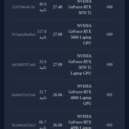
NVIDIA
40.8
27.48
GeForce RTX
#
88
a172155520704b49c78c
ثانية
3070 Ti
NVIDIA
117.0
GeForce RTX
27.09
#
89
c32ed7b7dadea9baf6a4
5060 Laptop
ثانية
GPU
NVIDIA
32.6
GeForce RTX
27.09
#
90
e55a51b0e28087871a6d
5070 Ti
ثانية
Laptop GPU
NVIDIA
32.7
GeForce RTX
26.66
#
91
b1871bbbd8e973cf5240
4060 Laptop
ثانية
GPU
NVIDIA
86.7
GeForce RTX
26.60
#
92
c73d578ce44b3d2f54c3
4090 Laptop
ثانية