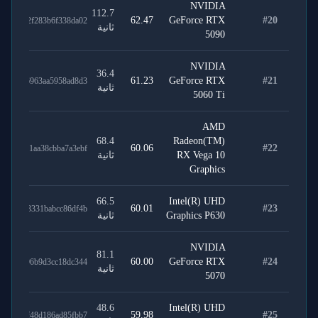
NVIDIA
112.7
62.47
GeForce RTX
#
20
52e442f283b6f338da02
ثانية
5090
NVIDIA
36.4
61.23
GeForce RTX
#
21
3aac86963aa5958ad8d3
ثانية
5060 Ti
AMD
68.4
Radeon(TM)
60.06
#
22
cc01a1aa38cbba7a3ebf
RX Vega 10
ثانية
Graphics
66.5
Intel(R) UHD
60.01
#
23
8b1ce3331babcc86df4b
Graphics P630
ثانية
NVIDIA
81.1
60.00
GeForce RTX
#
24
eef7396b9d3cc18dc344
ثانية
5070
48.6
Intel(R) UHD
59.98
#
25
1f4e6f48d186ad85fbb7