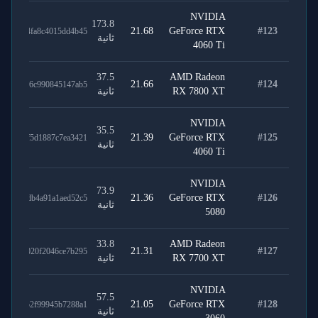
NVIDIA
173.8
21.68
GeForce RTX
#
123
9153c4fa8c4015dd4b45
ثانية
4060 Ti
37.5
AMD Radeon
21.66
#
124
6f2e266c990845147ab5
RX 7800 XT
ثانية
NVIDIA
35.5
21.39
GeForce RTX
#
125
c1db6f5d1887c7ea3421
ثانية
4060 Ti
NVIDIA
73.9
21.36
GeForce RTX
#
126
125c5db4a91a1aed52c5
ثانية
5080
33.8
AMD Radeon
21.31
#
127
96634020f2046ce7b295
RX 7700 XT
ثانية
NVIDIA
57.5
21.05
GeForce RTX
#
128
bb7dc52f99945b7288a1
ثانية