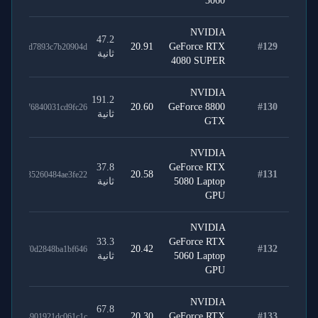
3060
NVIDIA
47.2
20.91
GeForce RTX
#
129
3a5bdad7893c7b20904d
ثانية
4080 SUPER
NVIDIA
191.2
20.60
GeForce 8800
#
130
ca15c76840031cd9fc26
ثانية
GTX
NVIDIA
37.8
GeForce RTX
20.58
#
131
4624f35260484ae3fe22
5080 Laptop
ثانية
GPU
NVIDIA
33.3
GeForce RTX
20.42
#
132
acbd870d2848ba1bf646
5060 Laptop
ثانية
GPU
NVIDIA
67.8
20.30
GeForce RTX
#
133
134034901921dc061c1c