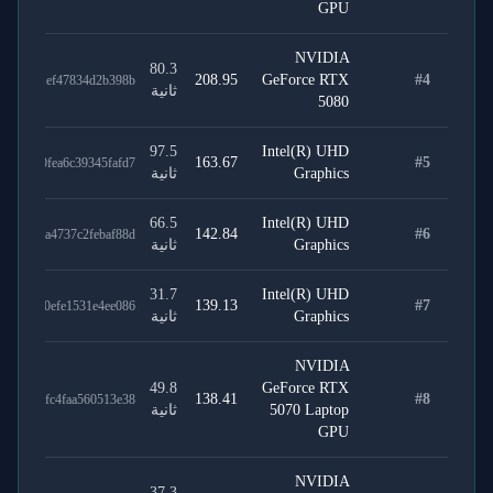
GPU
NVIDIA
80.3
208.95
GeForce RTX
#
4
3b6e91ef47834d2b398b
ثانية
5080
97.5
Intel(R) UHD
163.67
#
5
13780fea6c39345fafd7
Graphics
ثانية
66.5
Intel(R) UHD
142.84
#
6
53d03a4737c2febaf88d
Graphics
ثانية
31.7
Intel(R) UHD
139.13
#
7
da1d20efe1531e4ee086
Graphics
ثانية
NVIDIA
49.8
GeForce RTX
138.41
#
8
4a6e8fc4faa560513e38
5070 Laptop
ثانية
GPU
NVIDIA
37.3