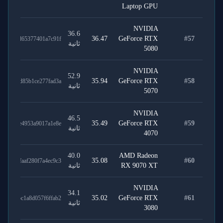
Laptop GPU
NVIDIA
36.6
36.47
GeForce RTX
#
57
9247ed65377401a7c91f
ثانية
5080
NVIDIA
52.9
35.94
GeForce RTX
#
58
0244dd85b1ce277fad3a
ثانية
5070
NVIDIA
46.5
35.49
GeForce RTX
#
59
50585e4953a9017a1e8e
ثانية
4070
40.0
AMD Radeon
35.08
#
60
d4e7faaf280f7a4ec9c3
RX 9070 XT
ثانية
NVIDIA
34.1
35.02
GeForce RTX
#
61
01e2bc1a8d057f6ffab2
ثانية
3080