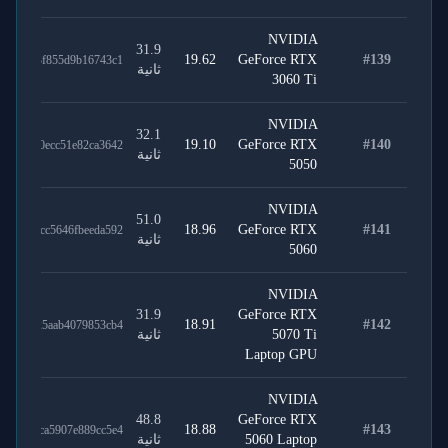
NVIDIA
31.9
19.62
GeForce RTX
#
139
dbc903f855d9b16743c1
ثانية
3060 Ti
NVIDIA
32.1
19.10
GeForce RTX
#
140
4fa350ecc51e82ca3642
ثانية
5050
NVIDIA
51.0
18.96
GeForce RTX
#
141
c1b46cc5646fbeeda592
ثانية
5060
NVIDIA
31.9
GeForce RTX
18.91
#
142
2d8f425aab4079853cb4
5070 Ti
ثانية
Laptop GPU
NVIDIA
48.8
GeForce RTX
18.88
#
143
e898bca5907e889cc5e4
5060 Laptop
ثانية