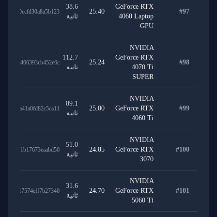
38.6
GeForce RTX
25.40
#
97
b18830ccfd30a8a5b123
4060 Laptop
ثانية
GPU
NVIDIA
112.7
GeForce RTX
25.24
#
98
2537dd466393cb452e6c
4070 Ti
ثانية
SUPER
NVIDIA
89.1
25.00
GeForce RTX
#
99
71ab3a41a0fd82c5ca11
ثانية
4060 Ti
NVIDIA
51.0
24.85
GeForce RTX
#
100
52a1711b17673eaabd50
ثانية
3070
NVIDIA
31.6
24.70
GeForce RTX
#
101
64a5f17574eff7b27340
ثانية
5060 Ti