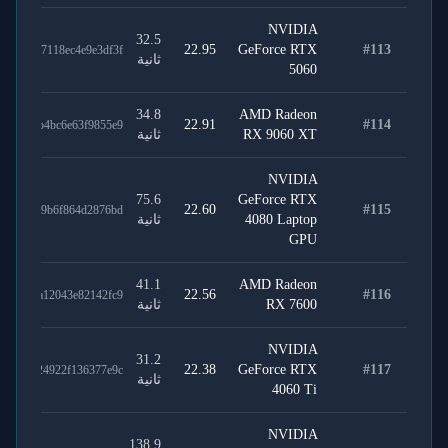
NVIDIA
32.5
22.95
GeForce RTX
#
113
6ed2d7118ec4e9e3df3f
ثانية
5060
34.8
AMD Radeon
22.91
#
114
f4814b4bc6e63f9855e9
RX 9060 XT
ثانية
NVIDIA
75.6
GeForce RTX
22.60
#
115
2f1bec9b6f864d2876bd
4080 Laptop
ثانية
GPU
41.1
AMD Radeon
22.56
#
116
772e9a12043e82142fc9
RX 7600
ثانية
NVIDIA
31.2
22.38
GeForce RTX
#
117
69e7024922f136377e9c
ثانية
4060 Ti
NVIDIA
138.9