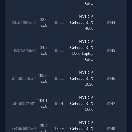
GPU
NVIDIA
32.0
18.85
GeForce RTX
#
144
79129c95aa124906a4d5
ثانية
4060
NVIDIA
34.3
GeForce RTX
18.83
#
145
f1eec41b3e7a7f73fe99
5060 Laptop
ثانية
GPU
NVIDIA
105.0
18.32
GeForce RTX
#
146
6c1b4b24b502bfe6ca46
ثانية
3090
NVIDIA
104.1
18.01
GeForce RTX
#
147
dc6c08a04e607c78267a
ثانية
5060
NVIDIA
39.4
17.89
GeForce RTX
#
148
f1eca9ec780c1686deb3
ثانية