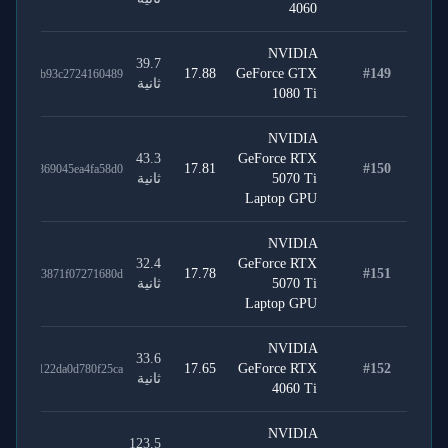
4060
NVIDIA
39.7
17.88
GeForce GTX
#
149
2cfec0b93c2724160489
ثانية
1080 Ti
NVIDIA
43.3
GeForce RTX
17.81
#
150
73f19869045ea4fa58d0
5070 Ti
ثانية
Laptop GPU
NVIDIA
32.4
GeForce RTX
17.78
#
151
4988b13871f07271680d
5070 Ti
ثانية
Laptop GPU
NVIDIA
33.6
17.65
GeForce RTX
#
152
0c13d122da0d780f25ca
ثانية
4060 Ti
NVIDIA
123.5