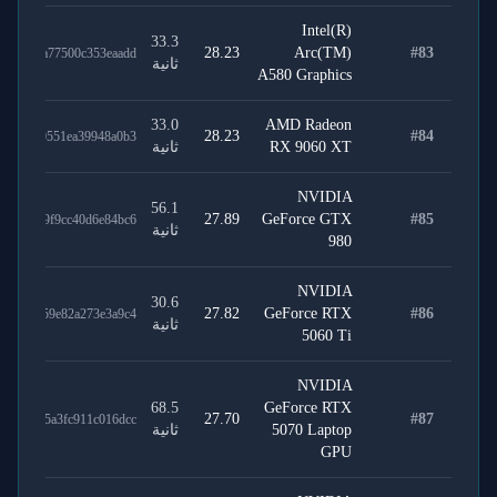
Intel(R)
33.3
28.23
Arc(TM)
#
83
46339a77500c353eaadd
ثانية
A580 Graphics
33.0
AMD Radeon
28.23
#
84
0c3390551ea39948a0b3
RX 9060 XT
ثانية
NVIDIA
56.1
27.89
GeForce GTX
#
85
2b6479f9cc40d6e84bc6
ثانية
980
NVIDIA
30.6
27.82
GeForce RTX
#
86
7e41a59e82a273e3a9c4
ثانية
5060 Ti
NVIDIA
68.5
GeForce RTX
27.70
#
87
6ef035a3fc911c016dcc
5070 Laptop
ثانية
GPU