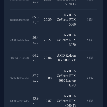
ثانية
5070 Ti
NVIDIA
85.3
20.29
GeForce RTX
#
134
65e67acd4d9d8bee319d
ثانية
5060
NVIDIA
36.4
20.27
GeForce RTX
#
135
78fcd6d3d8c0addbdb7e
ثانية
3070
64.2
AMD Radeon
20.04
#
136
0d824f80a3541c03b784
RX 9070 XT
ثانية
NVIDIA
87.7
GeForce RTX
19.88
#
137
01a5403a6b86fd3e5db2
4080 Laptop
ثانية
GPU
NVIDIA
43.9
19.87
GeForce RTX
#
138
3729ab63308479e8cde2
ثانية
4060 Ti