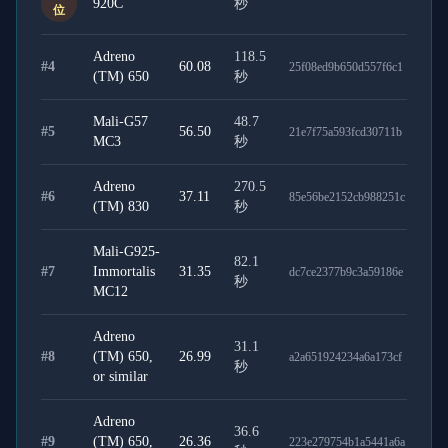
920C
秒
位
Adreno
118.5
#
4
60.08
25f08ed9b650d557f6c1
(TM) 650
秒
Mali-G57
48.7
#
5
56.50
21e7f75a593fcd30711b
MC3
秒
Adreno
270.5
#
6
37.11
85e56be2152cb988251c
(TM) 830
秒
Mali-G925-
82.1
#
7
Immortalis
31.35
dc7ce2377b9c3a59186e
秒
MC12
Adreno
31.1
#
8
(TM) 650,
26.99
a2a651924234a6a173cf
秒
or similar
Adreno
36.6
#
9
(TM) 650,
26.36
223e279754b1a5441a6a