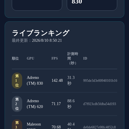
830
ライブランキング
最終更新：
2026/8/10 8:50:21
計測時
順位
GPU
FPS
間
ID
（秒）
第
Adreno
31.3
142.48
1
995de3d3e00940101b16
(TM) 830
秒
位
第
Adreno
88.6
71.17
2
d7f923cdb5fdba54d193
(TM) 620
秒
位
第
Maleoon
40.4
70.68
3
de0de6827e98fc4852c8