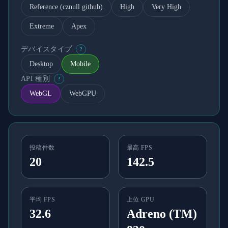
Reference (cznull github)
High
Very High
Extreme
Apex
デバイスタイプ
?
Desktop
Mobile
API 種別
?
WebGL
WebGPU
投稿件数
最高 FPS
20
142.5
平均 FPS
上位 GPU
32.6
Adreno (TM)