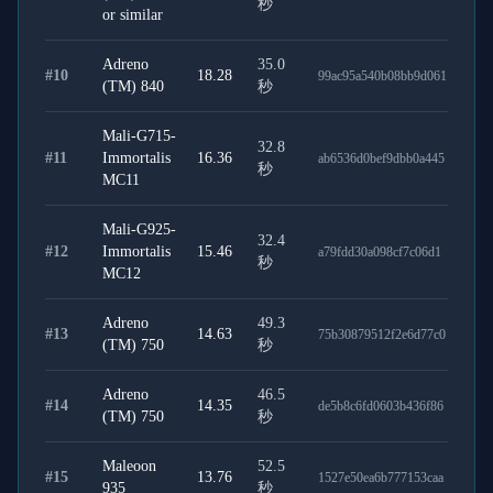
秒
or similar
Adreno
35.0
#
10
18.28
99ac95a540b08bb9d061
(TM) 840
秒
Mali-G715-
32.8
#
11
Immortalis
16.36
ab6536d0bef9dbb0a445
秒
MC11
Mali-G925-
32.4
#
12
Immortalis
15.46
a79fdd30a098cf7c06d1
秒
MC12
Adreno
49.3
#
13
14.63
75b30879512f2e6d77c0
(TM) 750
秒
Adreno
46.5
#
14
14.35
de5b8c6fd0603b436f86
(TM) 750
秒
Maleoon
52.5
#
15
13.76
1527e50ea6b777153caa
935
秒