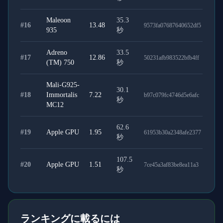
Maleoon
35.3
#
16
13.48
9573fa07687640652df5
935
秒
Adreno
33.5
#
17
12.86
50231afb983522bfb4ff
(TM) 750
秒
Mali-G925-
30.1
#
18
Immortalis
7.22
b97c079fc4746d5e6afc
秒
MC12
62.6
#
19
Apple GPU
1.95
61953b30a2348afe2377
秒
107.5
#
20
Apple GPU
1.51
7ce45a3af83be8ea11a3
秒
ランキングに載るには