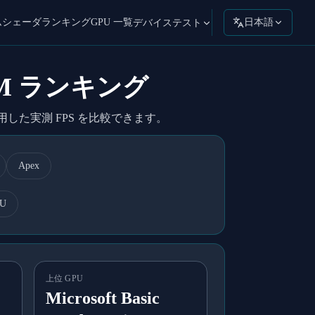
ムシェーダ
ランキング
GPU 一覧
日本語
デバイステスト
er_BM ランキング
I を使用した実測 FPS を比較できます。
Apex
PU
上位 GPU
Microsoft Basic