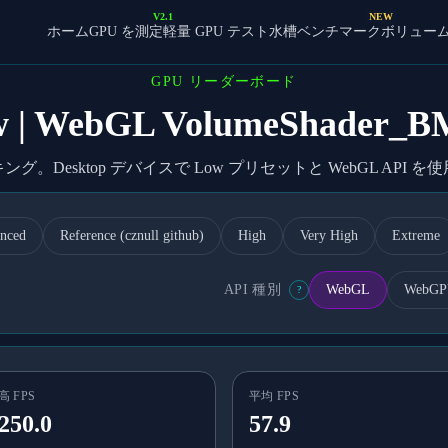
V2.1
NEW
ホーム
GPU を測定
軽量 GPU テスト
水槽ベンチマーク
ボリュー
GPU リーダーボード
Low | WebGL VolumeShad
ランキング。Desktop デバイスで Low プリセットと WebGL AP
anced
Reference (cznull github)
High
Very High
Extreme
API 種別
WebGL
WebG
?
高 FPS
平均 FPS
250.0
57.9