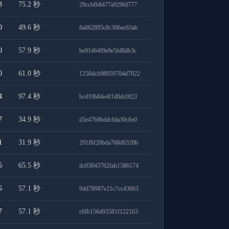
3
75.2
秒
29ccbfb8477a929fd777
0
49.6
秒
8a062895c8c306ac63ab
0
57.9
秒
be91464f9e9e5fd8db3c
0
61.0
秒
1250dcb98059704d7022
4
97.4
秒
bcd19b84e4f1d0dc0f23
7
34.9
秒
d5e47b9bddcfda30c6e0
1
31.9
秒
291f6f20bda768d0320b
5
65.5
秒
dc03843762fab1586174
5
57.1
秒
9dd78987e21c7cc43663
7
57.1
秒
c6fb156d93581f122163