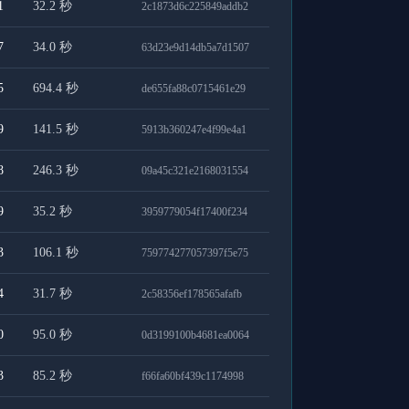
1
32.2
秒
2c1873d6c225849addb2
7
34.0
秒
63d23e9d14db5a7d1507
5
694.4
秒
de655fa88c0715461e29
9
141.5
秒
5913b360247e4f99e4a1
8
246.3
秒
09a45c321e2168031554
9
35.2
秒
3959779054f17400f234
3
106.1
秒
759774277057397f5e75
4
31.7
秒
2c58356ef178565afafb
0
95.0
秒
0d3199100b4681ea0064
3
85.2
秒
f66fa60bf439c1174998