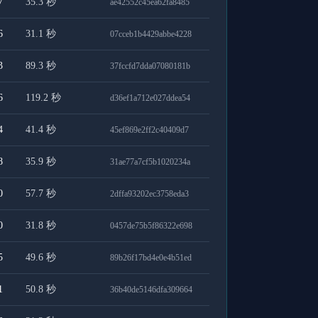
7
35.3
秒
ae42552c45ea62fa8485
6
31.1
秒
07cceb1b4429abbe4228
3
89.3
秒
37fccfd7dda07080181b
6
119.2
秒
d36ef1a712e027ddea54
4
41.4
秒
45ef869e2ff2c40409d7
8
35.9
秒
31ae77a7cf5b1020234a
0
57.7
秒
2dffa93202ec3758eda3
0
31.8
秒
0457de75b5f86322e698
5
49.6
秒
89b26f17bd4e0e4b51ed
1
50.8
秒
36b40de5146dfa309664