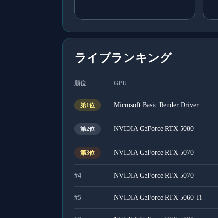
ライブランキング
順位
GPU
Microsoft Basic Render Driver
第
1
位
NVIDIA GeForce RTX 5080
第
2
位
NVIDIA GeForce RTX 5070
第
3
位
#
4
NVIDIA GeForce RTX 5070
#
5
NVIDIA GeForce RTX 5060 Ti