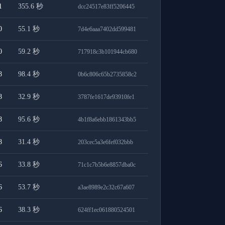
1
355.6
秒
dcc24517e83ff5206445
0
55.1
秒
7d4e6aaa7402dd599481
0
59.2
秒
717918c3b101944cb680
8
98.4
秒
0b6c806c65b2735858c2
8
32.9
秒
3787fe1617de93910fe1
8
95.6
秒
4b1f8a6ebb1861343bb5
8
31.4
秒
203cec5a3e6fef032bbb
6
33.8
秒
71c1c7b5b6e8857dba0c
6
53.7
秒
a3ae8989e2c32c67a607
6
38.3
秒
624ff1ec061880524501