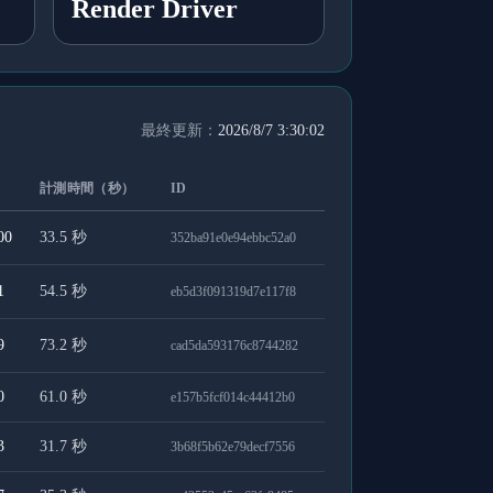
Render Driver
最終更新：
2026/8/7 3:30:02
計測時間（秒）
ID
00
33.5
秒
352ba91e0e94ebbc52a0
1
54.5
秒
eb5d3f091319d7e117f8
9
73.2
秒
cad5da593176c8744282
0
61.0
秒
e157b5fcf014c44412b0
3
31.7
秒
3b68f5b62e79decf7556