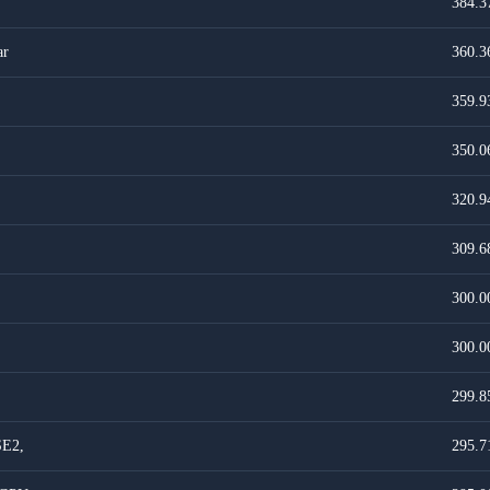
384.3
ar
360.3
359.9
350.0
320.9
309.6
300.0
300.0
299.8
SE2,
295.7