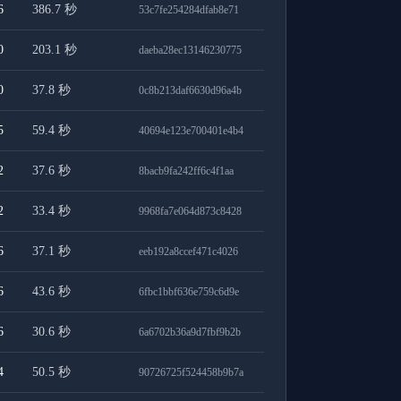
6
386.7
秒
53c7fe254284dfab8e71
0
203.1
秒
daeba28ec13146230775
0
37.8
秒
0c8b213daf6630d96a4b
5
59.4
秒
40694e123e700401e4b4
2
37.6
秒
8bacb9fa242ff6c4f1aa
2
33.4
秒
9968fa7e064d873c8428
6
37.1
秒
eeb192a8ccef471c4026
6
43.6
秒
6fbc1bbf636e759c6d9e
6
30.6
秒
6a6702b36a9d7fbf9b2b
4
50.5
秒
90726725f524458b9b7a