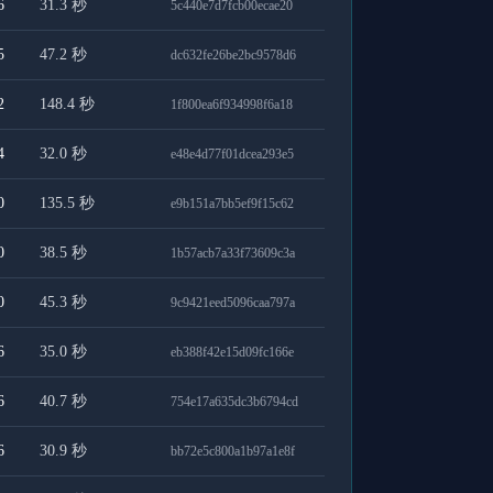
6
31.3
秒
5c440e7d7fcb00ecae20
5
47.2
秒
dc632fe26be2bc9578d6
2
148.4
秒
1f800ea6f934998f6a18
4
32.0
秒
e48e4d77f01dcea293e5
0
135.5
秒
e9b151a7bb5ef9f15c62
0
38.5
秒
1b57acb7a33f73609c3a
0
45.3
秒
9c9421eed5096caa797a
6
35.0
秒
eb388f42e15d09fc166e
6
40.7
秒
754e17a635dc3b6794cd
6
30.9
秒
bb72e5c800a1b97a1e8f