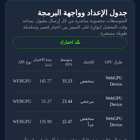
جدول الإعداد وواجهة البرمجة
المتوسطات محسوبة مباشرة من كل إرسال مقبول. يساعد
وقت التشغيل (ثوانٍ) على التمييز بين اختبار قصير وسلسلة
طويلة مستقرة.
نفّذ اختبارك
متوسط
مدة الاختبار
طراز GPU
الإعداد
نوع API
FPS
(ث)
WebGPU
منخفض
33.23
145.77
WEBGPU
Device
WebGPU
مرجعي
23.44
51.27
WEBGPU
Device
WebGPU
منخفض
WEBGPU
135.99
22.47
Device
جداً
جميع السجلات مصدرها المستخدمون بشكل طوعي. قد تتأثر