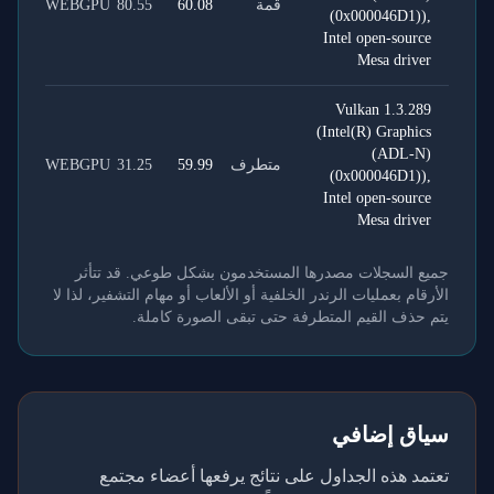
قمة
60.08
80.55
WEBGPU
(0x000046D1)),
Intel open-source
Mesa driver
Vulkan 1.3.289
(Intel(R) Graphics
(ADL-N)
متطرف
59.99
31.25
WEBGPU
(0x000046D1)),
Intel open-source
Mesa driver
جميع السجلات مصدرها المستخدمون بشكل طوعي. قد تتأثر
الأرقام بعمليات الرندر الخلفية أو الألعاب أو مهام التشفير، لذا لا
يتم حذف القيم المتطرفة حتى تبقى الصورة كاملة.
سياق إضافي
تعتمد هذه الجداول على نتائج يرفعها أعضاء مجتمع