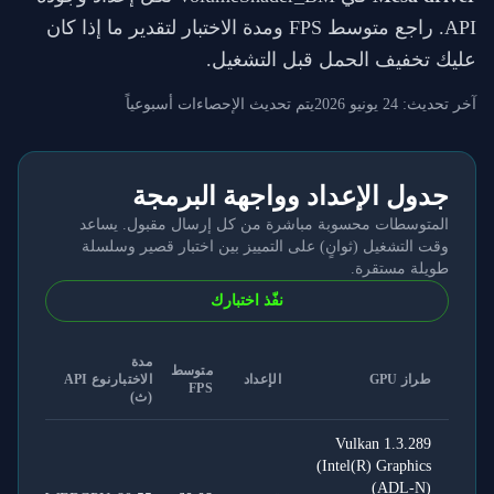
API. راجع متوسط FPS ومدة الاختبار لتقدير ما إذا كان
عليك تخفيف الحمل قبل التشغيل.
آخر تحديث:
24 يونيو 2026
يتم تحديث الإحصاءات أسبوعياً
جدول الإعداد وواجهة البرمجة
المتوسطات محسوبة مباشرة من كل إرسال مقبول. يساعد
وقت التشغيل (ثوانٍ) على التمييز بين اختبار قصير وسلسلة
طويلة مستقرة.
نفّذ اختبارك
مدة
متوسط
طراز GPU
الإعداد
الاختبار
نوع API
FPS
(ث)
Vulkan 1.3.289
(Intel(R) Graphics
(ADL-N)