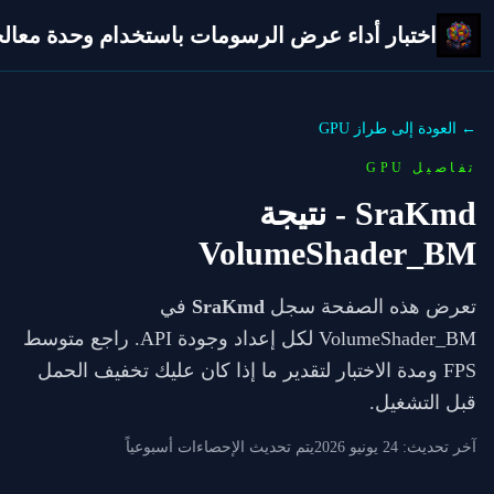
اختبار أداء عرض الرسومات باستخدام وحدة معالجة 
← العودة إلى طراز GPU
تفاصيل GPU
SraKmd
- نتيجة
VolumeShader_BM
تعرض هذه الصفحة سجل
SraKmd
في
VolumeShader_BM لكل إعداد وجودة API. راجع متوسط
FPS ومدة الاختبار لتقدير ما إذا كان عليك تخفيف الحمل
قبل التشغيل.
آخر تحديث:
24 يونيو 2026
يتم تحديث الإحصاءات أسبوعياً