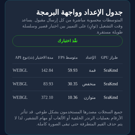
جدول الإعداد وواجهة البرمجة
المتوسطات محسوبة مباشرة من كل إرسال مقبول. يساعد
وقت التشغيل (ثوانٍ) على التمييز بين اختبار قصير وسلسلة
طويلة مستقرة.
نفّذ اختبارك
طراز GPU
الإعداد
متوسط FPS
مدة الاختبار (ث)
نوع API
SraKmd
قمة
59.93
142.84
WEBGL
SraKmd
منخفض
30.35
83.93
WEBGL
SraKmd
متوازن
10.36
372.10
WEBGL
جميع السجلات مصدرها المستخدمون بشكل طوعي. قد تتأثر
الأرقام بعمليات الرندر الخلفية أو الألعاب أو مهام التشفير، لذا لا
يتم حذف القيم المتطرفة حتى تبقى الصورة كاملة.