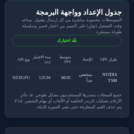
جدول الإعداد وواجهة البرمجة
المتوسطات محسوبة مباشرة من كل إرسال مقبول. يساعد
وقت التشغيل (ثوانٍ) على التمييز بين اختبار قصير وسلسلة
طويلة مستقرة.
نفّذ اختبارك
متوسط
مدة الاختبار
طراز GPU
الإعداد
نوع API
FPS
(ث)
NVIDIA
منخفض
WEBGPU
129.84
60.01
T500
جداً
جميع السجلات مصدرها المستخدمون بشكل طوعي. قد تتأثر
الأرقام بعمليات الرندر الخلفية أو الألعاب أو مهام التشفير، لذا لا
يتم حذف القيم المتطرفة حتى تبقى الصورة كاملة.