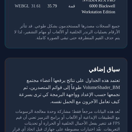
NVIDIA RTX PRO
6000 Blackwell
قمة
35.79
31.61
WEBGL
Workstation Edition
جميع السجلات مصدرها المستخدمون بشكل طوعي. قد تتأثر
الأرقام بعمليات الرندر الخلفية أو الألعاب أو مهام التشفير، لذا لا
يتم حذف القيم المتطرفة حتى تبقى الصورة كاملة.
سياق إضافي
تعتمد هذه الجداول على نتائج يرفعها أعضاء مجتمع
VolumeShader_BM طوعاً إلى قوائم المتصدرين، ثم
نجمعها حسب الإعداد وواجهة البرمجة كي ترى بسرعة
كيف تعامل الآخرون مع الحمل نفسه.
تُعد هذه البيانات مرجعاً فقط؛ مشاركة وحدة معالجة الرسومات
مع التطبيقات الإبداعية أو الألعاب أو برامج الترميز تعني أن قيم
FPS قد تتغير بفعل الأحمال الخلفية أو الحرارة أو تحديثات
التعريفات. نفّذ اختبارات مضبوطة على جهازك قبل اتخاذ أي قرار