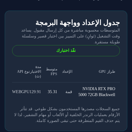
جدول الإعداد وواجهة البرمجة
المتوسطات محسوبة مباشرة من كل إرسال مقبول. يساعد
وقت التشغيل (ثوانٍ) على التمييز بين اختبار قصير وسلسلة
طويلة مستقرة.
نفّذ اختبارك
مدة
متوسط
طراز GPU
الإعداد
الاختبار
نوع API
FPS
(ث)
NVIDIA RTX PRO
قمة
35.31
129.91
WEBGPU
5000 72GB Blackwell
جميع السجلات مصدرها المستخدمون بشكل طوعي. قد تتأثر
الأرقام بعمليات الرندر الخلفية أو الألعاب أو مهام التشفير، لذا لا
يتم حذف القيم المتطرفة حتى تبقى الصورة كاملة.