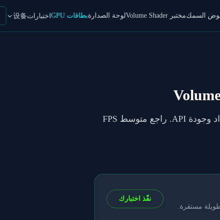
حوض السمك
مختبر Volume Shader
لوحة الصدارة
بطاقات GPU
اختبارات设备
في VolumeShader_BM لكل إعداد وجودة API. راجع متوسط FPS
نفّذ اختبارك
طويلة مستقرة.