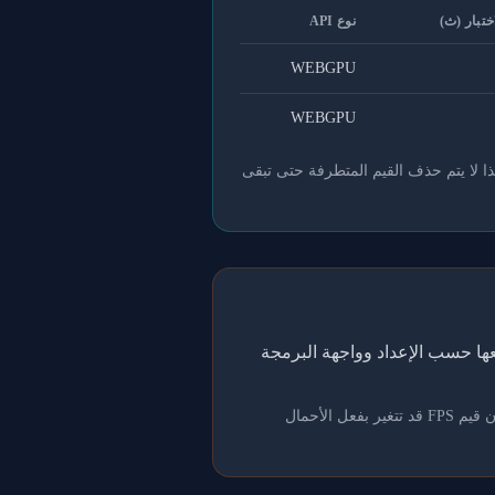
ختبار (ث)
نوع API
WEBGPU
WEBGPU
ذا لا يتم حذف القيم المتطرفة حتى تبقى
اً إلى قوائم المتصدرين، ثم نجمعها حسب الإعداد وواجهة البرمجة
تُعد هذه البيانات مرجعاً فقط؛ مشاركة وحدة معالجة الرسومات مع التطبيقات الإبداعية أو الألعاب أو برامج الترميز تعني أن قيم FPS قد تتغير بفعل الأحمال