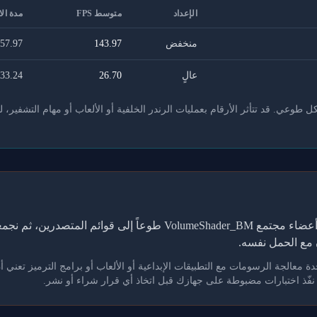
الإعداد
متوسط FPS
مدة الا
منخفض
143.97
57.97
عالٍ
26.70
33.24
عي. قد تتأثر الأرقام بعمليات الرندر الخلفية أو الألعاب أو مهام التشفير، ل
تعتمد هذه الجداول على نتائج يرفعها أعضاء مجتمع VolumeShader_BM طوع
مع الحمل نفسه.
. نفّذ اختبارات مضبوطة على جهازك قبل اتخاذ أي قرار شراء أو نشر.