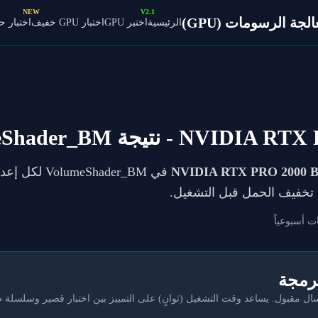
NEW
V2.1
ة الرسومات (GPU)
الرئيسية
اختبر GPU
اختبار GPU خفيف
اختبار 
NVIDIA RTX P
- نتيجة VolumeShader_BM
NVIDIA RTX PRO 2000 Bl
يك تخفيف الحمل قبل التشغيل.
ت أسبوعياً
برمجة
مقبول. يساعد وقت التشغيل (ثوانٍ) على التمييز بين اختبار قصير وسلسلة 