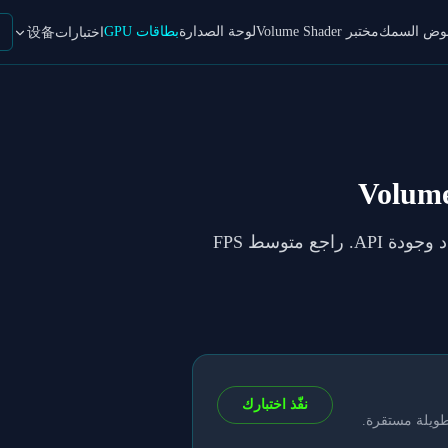
حوض السمك
مختبر Volume Shader
لوحة الصدارة
بطاقات GPU
اختبارات设备
في VolumeShader_BM لكل إعداد وجودة API. راجع متوسط FPS
نفّذ اختبارك
طويلة مستقرة.