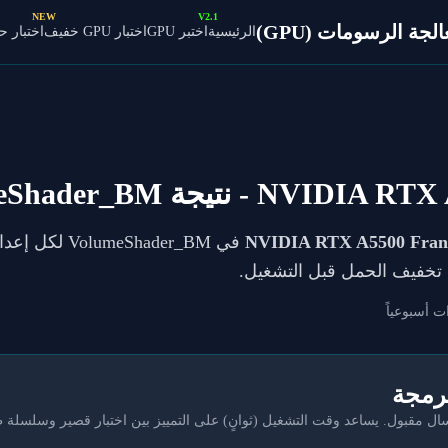
NEW
V2.1
ة الرسومات (GPU)
الرئيسية
اختبر GPU
اختبار GPU خفيف
اختبار 
NVIDIA RTX A
- نتيجة VolumeShader_BM
NVIDIA RTX A5500 Frank
يك تخفيف الحمل قبل التشغيل.
ت أسبوعياً
برمجة
مقبول. يساعد وقت التشغيل (ثوانٍ) على التمييز بين اختبار قصير وسلسلة 