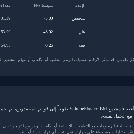
الإعداد
متوسط FPS
مدة الا
منخفض
75.03
31.39
عالٍ
48.92
53.99
قمة
8.26
64.95
عي. قد تتأثر الأرقام بعمليات الرندر الخلفية أو الألعاب أو مهام التشفير، ل
تعتمد هذه الجداول على نتائج يرفعها أعضاء مجتمع VolumeShader_BM طوع
مع الحمل نفسه.
. نفّذ اختبارات مضبوطة على جهازك قبل اتخاذ أي قرار شراء أو نشر.