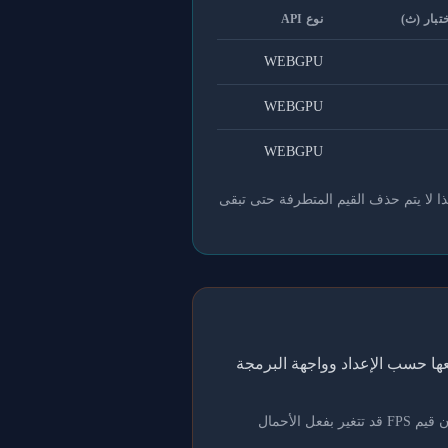
ختبار (ث)
نوع API
WEBGPU
WEBGPU
WEBGPU
ذا لا يتم حذف القيم المتطرفة حتى تبقى
اً إلى قوائم المتصدرين، ثم نجمعها حسب الإعداد وواجهة البرمجة
تُعد هذه البيانات مرجعاً فقط؛ مشاركة وحدة معالجة الرسومات مع التطبيقات الإبداعية أو الألعاب أو برامج الترميز تعني أن قيم FPS قد تتغير بفعل الأحمال