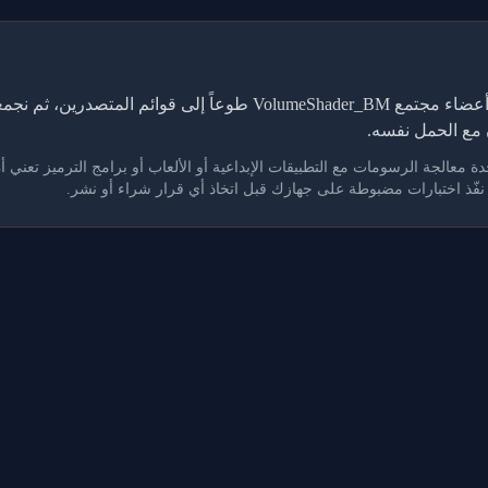
تعتمد هذه الجداول على نتائج يرفعها أعضاء مجتمع VolumeShader_BM طوع
مع الحمل نفسه.
. نفّذ اختبارات مضبوطة على جهازك قبل اتخاذ أي قرار شراء أو نشر.