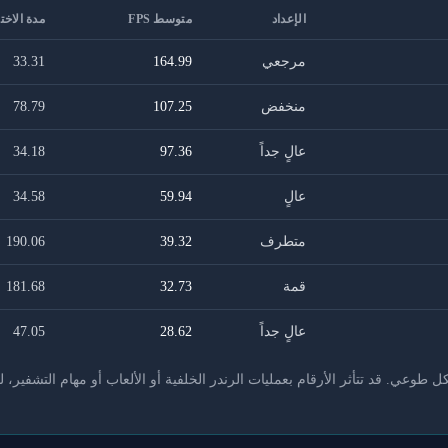
الإعداد
متوسط FPS
مدة الاخت
مرجعي
164.99
33.31
منخفض
107.25
78.79
عالٍ جداً
97.36
34.18
عالٍ
59.94
34.58
متطرف
39.32
190.06
قمة
32.73
181.68
عالٍ جداً
28.62
47.05
عي. قد تتأثر الأرقام بعمليات الرندر الخلفية أو الألعاب أو مهام التشفير، ل