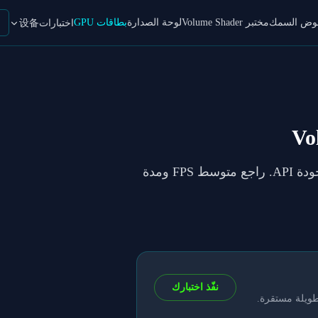
حوض السمك
مختبر Volume Shader
لوحة الصدارة
بطاقات GPU
اختبارات设备
في VolumeShader_BM لكل إعداد وجودة API. راجع متوسط FPS ومدة
نفّذ اختبارك
طويلة مستقرة.