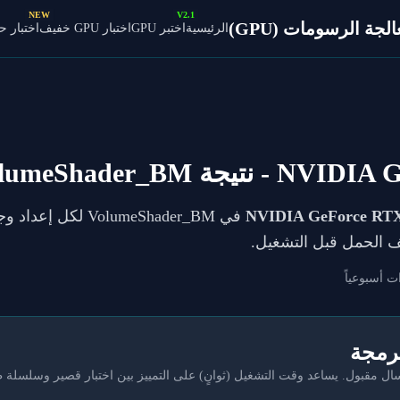
NEW
V2.1
ة الرسومات (GPU)
الرئيسية
اختبر GPU
اختبار GPU خفيف
اختبار 
NVIDIA G
- نتيجة VolumeShader_BM
NVIDIA GeForce RTX
فيف الحمل قبل التشغيل.
ت أسبوعياً
برمجة
مقبول. يساعد وقت التشغيل (ثوانٍ) على التمييز بين اختبار قصير وسلسلة 